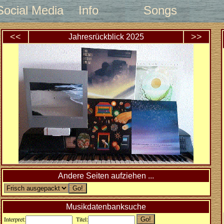
Social Media
Info
Songs
<<
>>
Jahresrückblick
2025
Andere Seiten aufziehen ...
Musikdatenbanksuche
Interpret:
Titel: