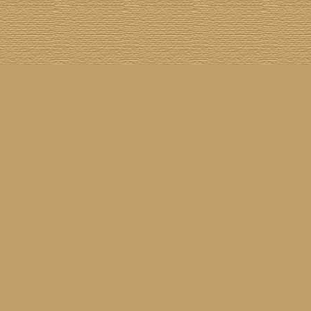
[
100 Meisterwerke
] [
1001 Alben
] [
Aktuelle Besetzung
] [
Banjogirls
] [
Blue Note
] [
Br
[
Drummer/Singer/Songwriters
] [
DVD
] [
ECM
] [
Epiphone Casino
] [
Fakebook
] [
F
[
Jahresrückblick 2023
] [
Jumboladies
] [
Kiosk
] [
Live Classics
] [
Lost & Found
] [
Louise On V
[
Rotation
] [
Rusty Nails
] [
Songs To T