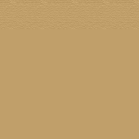
asil!
] [
Tim Buckley
] [
Catacombo
] [
Cool Smokers
] [
Compilation vs. Original
] [
Covergirls
] [
ender
] [
Flying Nun
] [
Frisch ausgepackt
] [
Formentera
] [
Gibson ES 335
] [
Gibson Firebird
] [
Gibs
inyl
] [
Marina
] [
Musikdatenbank
] [
Musings In Stereo
] [
New Rose
] [
Gram Parsons)
] [
Pop
he Siren
] [
Songwriter auf Abwegen
] [
SST
] [
Statistik
] [
Steel
] [
Telecaster
] [
A Tribute To ...
] [
© Webmaster:
Michael Mann
für Waiting For Louise
11.04.2026 09:52
Letzte Aktualisierung am
3040005
01.08.2002
Besucher seit dem
83
08.08.2026
5
60
Besucher am
(
Besucher online seit
Min.)
Waiting For Louise
25.02.2001
sind angeleint seit dem