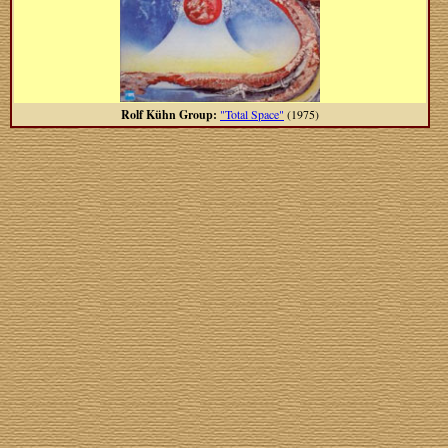
Rolf Kühn Group:
"Total Space"
(1975)