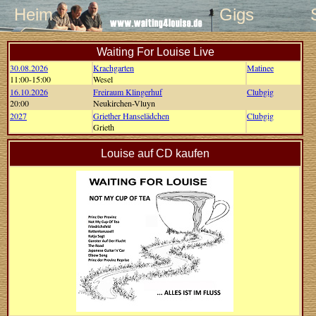
Heim
Gigs
Waiting For Louise Live
30.08.2026
Krachgarten
Matinee
11:00-15:00
Wesel
16.10.2026
Freiraum Klingerhuf
Clubgig
20:00
Neukirchen-Vluyn
2027
Griether Hanselädchen
Clubgig
Grieth
Louise auf CD kaufen