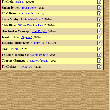
The Loft
:
"Badges"
(2026)
Simon Joyner
:
"Tough Love"
(2026)
Ed O'Brien
:
"Blue Morpho"
(2026)
Kevin Morby
:
"Little White Open"
(2026)
Alela Diane
:
"Who's Keeping Time?"
(2026)
Hiss Golden Messenger
:
"I'm People"
(2026)
Jakob Dobers
:
"Signale"
(2026)
Tedeschi Trucks Band
:
"Future Soul"
(2026)
Flea
:
"Honora"
(2026)
The Monochrome Set
:
"Lotus Bridge"
(2026)
Courtney Barnett
:
"Creature Of Habit"
(2026)
The Delines
:
"The Set Up"
(2026)