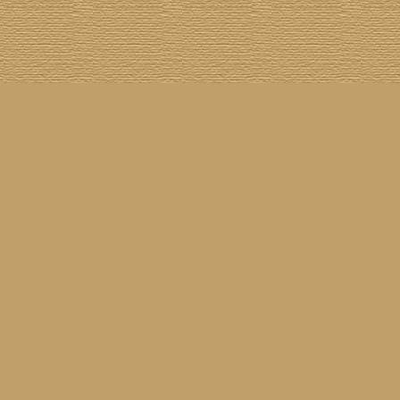
Cover The Cover
] [
Cover A Record
] [
Datenschutzerklärung
] [
Disclaimer
] [
Nick Drake
]
on SG
] [
Grabbelkiste
] [
The Grateful Dead
] [
Impressum
] [
Impulse!
] [
Infomaterial
] [
Inselplatten
]
 History
] [
Pressestimmen
] [
Rain Meditation
] [
Return To Sender
] [
Rickenbacker
] [
Jess Roden
]
Ugly Covers
] [
Youtube
] [
Zehn Zoll
]