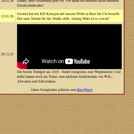
28.02.26
schade, aber Gesundheit geht vor. Vor allem bei unserem leicht erhöhten
Durchschnittsalter!
Gestern hat uns KD Keusgen auf unserer Probe in Rees bei Ute besucht.
12.01.26
Der neue Termin für das Studio steht: Anfang März ist es soweit!
28.12.25
Die besten Tontäger aus 2025 - findet wenigstens euer Weppmeister. Und
leider immer noch nix Neues zum nächsten Studiotermin von W4L.
Abwarten und Sekt trinken.
Ältere Neuigkeiten gehören zum
BlogWurst