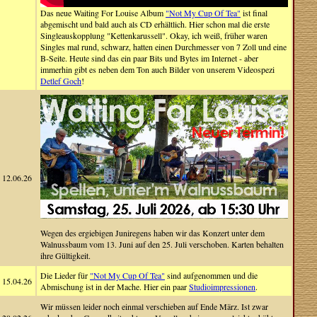
Das neue Waiting For Louise Album
"Not My Cup Of Tea"
ist final
abgemischt und bald auch als CD erhältlich. Hier schon mal die erste
Singleauskopplung "Kettenkarussell". Okay, ich weiß, früher waren
Singles mal rund, schwarz, hatten einen Durchmesser von 7 Zoll und eine
B-Seite. Heute sind das ein paar Bits und Bytes im Internet - aber
immerhin gibt es neben dem Ton auch Bilder von unserem Videospezi
Detlef Goch
!
12.06.26
Wegen des ergiebigen Juniregens haben wir das Konzert unter dem
Walnussbaum vom 13. Juni auf den 25. Juli verschoben. Karten behalten
ihre Gültigkeit.
Die Lieder für
"Not My Cup Of Tea"
sind aufgenommen und die
15.04.26
Abmischung ist in der Mache. Hier ein paar
Studioimpressionen
.
Wir müssen leider noch einmal verschieben auf Ende März. Ist zwar