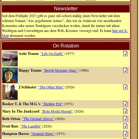
Newsletter
Seit dem Frühjahr 2023 gibt es ganz old-school-mäßig einen Newsletter mit dem
schönen Namen "Aus gegebenem Anlass", den wir zu Anlässen wie anstehenden
Konzerten oder neuen Tonträgern verschicken wollen, damit ihr immer mit allem
Wichtigen und Unwichtigen aus dem W4L-Kosmos versorgt seid. Er kann
hier per E-
Mail
abonniert werden.
On Rotation
Artie Traum
:
"Life On Earth"
(1977)
Happy Traum
:
"Bright Morning Stars"
(1980)
J Schlueter
:
"The Other Mile"
(2026)
Booker T. & The M.G.'s
:
"Melting Pot"
(1971)
Mary In The Junkyard
:
"Role Model Hermit"
(2026)
Beth Orton
:
"The Ground Above"
(2026)
Fruit Bats
:
"The Landfill"
(2026)
Hampton Hawes
:
"Spanish Steps"
(1971)