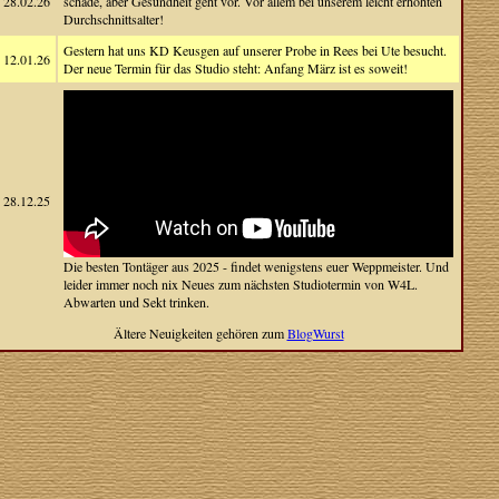
28.02.26
schade, aber Gesundheit geht vor. Vor allem bei unserem leicht erhöhten
Durchschnittsalter!
Gestern hat uns KD Keusgen auf unserer Probe in Rees bei Ute besucht.
12.01.26
Der neue Termin für das Studio steht: Anfang März ist es soweit!
28.12.25
Die besten Tontäger aus 2025 - findet wenigstens euer Weppmeister. Und
leider immer noch nix Neues zum nächsten Studiotermin von W4L.
Abwarten und Sekt trinken.
Ältere Neuigkeiten gehören zum
BlogWurst