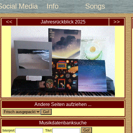
Social Media
Info
Songs
<<
>>
Jahresrückblick
2025
Andere Seiten aufziehen ...
Musikdatenbanksuche
Interpret:
Titel: