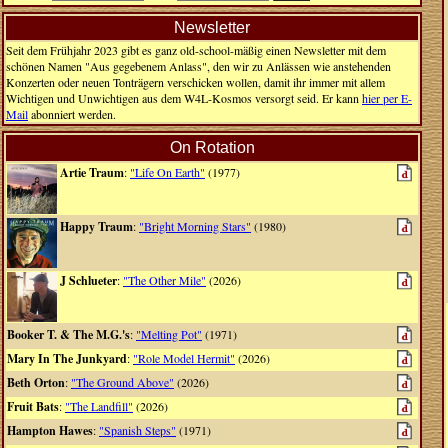
Newsletter
Seit dem Frühjahr 2023 gibt es ganz old-school-mäßig einen Newsletter mit dem
schönen Namen "Aus gegebenem Anlass", den wir zu Anlässen wie anstehenden
Konzerten oder neuen Tonträgern verschicken wollen, damit ihr immer mit allem
Wichtigen und Unwichtigen aus dem W4L-Kosmos versorgt seid. Er kann
hier per E-
Mail
abonniert werden.
On Rotation
Artie Traum
:
"Life On Earth"
(1977)
Happy Traum
:
"Bright Morning Stars"
(1980)
J Schlueter
:
"The Other Mile"
(2026)
Booker T. & The M.G.'s
:
"Melting Pot"
(1971)
Mary In The Junkyard
:
"Role Model Hermit"
(2026)
Beth Orton
:
"The Ground Above"
(2026)
Fruit Bats
:
"The Landfill"
(2026)
Hampton Hawes
:
"Spanish Steps"
(1971)