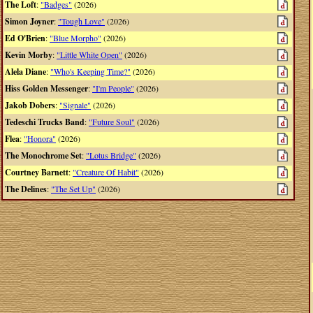
The Loft
:
"Badges"
(2026)
Simon Joyner
:
"Tough Love"
(2026)
Ed O'Brien
:
"Blue Morpho"
(2026)
Kevin Morby
:
"Little White Open"
(2026)
Alela Diane
:
"Who's Keeping Time?"
(2026)
Hiss Golden Messenger
:
"I'm People"
(2026)
Jakob Dobers
:
"Signale"
(2026)
Tedeschi Trucks Band
:
"Future Soul"
(2026)
Flea
:
"Honora"
(2026)
The Monochrome Set
:
"Lotus Bridge"
(2026)
Courtney Barnett
:
"Creature Of Habit"
(2026)
The Delines
:
"The Set Up"
(2026)