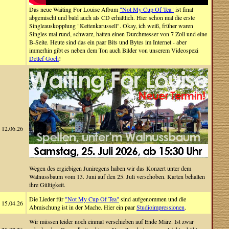
Das neue Waiting For Louise Album
"Not My Cup Of Tea"
ist final
abgemischt und bald auch als CD erhältlich. Hier schon mal die erste
Singleauskopplung "Kettenkarussell". Okay, ich weiß, früher waren
Singles mal rund, schwarz, hatten einen Durchmesser von 7 Zoll und eine
B-Seite. Heute sind das ein paar Bits und Bytes im Internet - aber
immerhin gibt es neben dem Ton auch Bilder von unserem Videospezi
Detlef Goch
!
12.06.26
Wegen des ergiebigen Juniregens haben wir das Konzert unter dem
Walnussbaum vom 13. Juni auf den 25. Juli verschoben. Karten behalten
ihre Gültigkeit.
Die Lieder für
"Not My Cup Of Tea"
sind aufgenommen und die
15.04.26
Abmischung ist in der Mache. Hier ein paar
Studioimpressionen
.
Wir müssen leider noch einmal verschieben auf Ende März. Ist zwar