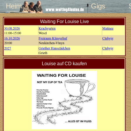
Heim
Gigs
Waiting For Louise Live
30.08.2026
Krachgarten
Matinee
11:00-15:00
Wesel
16.10.2026
Freiraum Klingerhuf
Clubgig
20:00
Neukirchen-Vluyn
2027
Griether Hanselädchen
Clubgig
Grieth
Louise auf CD kaufen