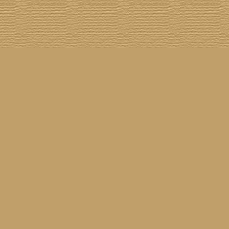
asil!
] [
Tim Buckley
] [
Catacombo
] [
Cool Smokers
] [
Compilation vs. Original
] [
Covergirls
] [
ender
] [
Flying Nun
] [
Frisch ausgepackt
] [
Formentera
] [
Gibson ES 335
] [
Gibson Firebird
] [
Gibs
inyl
] [
Marina
] [
Musikdatenbank
] [
Musings In Stereo
] [
New Rose
] [
Gram Parsons)
] [
Pop
he Siren
] [
Songwriter auf Abwegen
] [
SST
] [
Statistik
] [
Steel
] [
Telecaster
] [
A Tribute To ...
] [
© Webmaster:
Michael Mann
für Waiting For Louise
11.04.2026 09:52
Letzte Aktualisierung am
3040185
01.08.2002
Besucher seit dem
46
09.08.2026
7
60
Besucher am
(
Besucher online seit
Min.)
Waiting For Louise
25.02.2001
sind angeleint seit dem