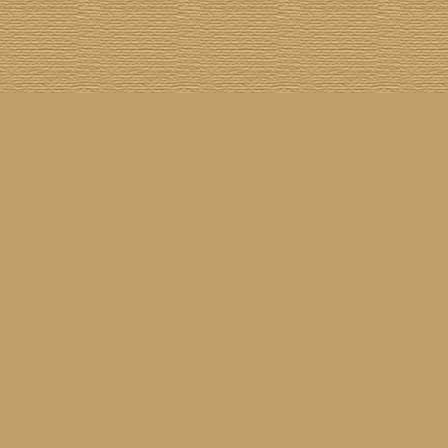
[
100 Meisterwerke
] [
1001 Alben
] [
Aktuelle Besetzung
] [
Banjogirls
] [
Blue Note
] [
Br
[
Drummer/Singer/Songwriters
] [
DVD
] [
ECM
] [
Epiphone Casino
] [
Fakebook
] [
F
[
Jahresrückblick 2023
] [
Jumboladies
] [
Kiosk
] [
Live Classics
] [
Lost & Found
] [
Louise On V
[
Rotation
] [
Rusty Nails
] [
Songs To T