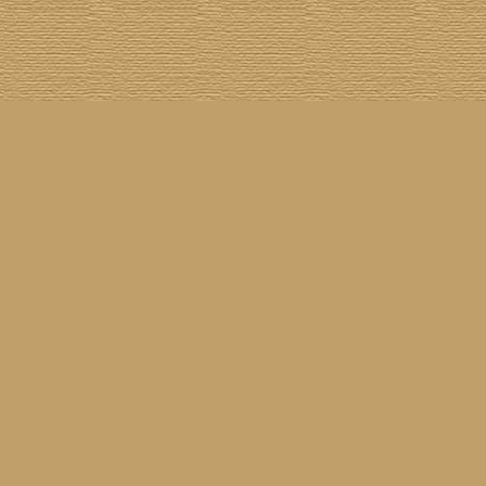
Cover The Cover
] [
Cover A Record
] [
Datenschutzerklärung
] [
Disclaimer
] [
Nick Drake
]
on SG
] [
Grabbelkiste
] [
The Grateful Dead
] [
Impressum
] [
Impulse!
] [
Infomaterial
] [
Inselplatten
]
 History
] [
Pressestimmen
] [
Rain Meditation
] [
Return To Sender
] [
Rickenbacker
] [
Jess Roden
]
Ugly Covers
] [
Youtube
] [
Zehn Zoll
]