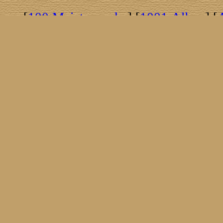
[
100 Meisterwerke
] [
1001 Alben
] [
[
Brasil!
] [
Tim Buckley
] [
Catacombo
[
Covergirls
] [
Cover The Cover
] [
Cover
[
Nick Drake
] [
Drummer/Singer/Song
[
Fakebook
] [
Fender
] [
Flyin
[
Gibson ES 335
] [
Gibson Firebird
] [
G
[
Impressum
] [
Impulse!
] [
Infomate
[
Jumboladies
] [
Kiosk
] [
Live Classic
[
Musikdatenbank
] [
Musings In Stere
[
Pressestimmen
] [
Rain Meditation
] [
R
[
Rotation
] [
Rusty Nails
] [
Songs To 
[
Statistik
] [
Steel
] [
Telecaster
] [
A T
[