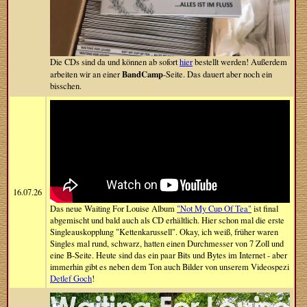
Die CDs sind da und können ab sofort
hier
bestellt werden! Außerdem
BandCamp
arbeiten wir an einer
-Seite. Das dauert aber noch ein
bisschen.
16.07.26
Das neue Waiting For Louise Album
"Not My Cup Of Tea"
ist final
abgemischt und bald auch als CD erhältlich. Hier schon mal die erste
Singleauskopplung "Kettenkarussell". Okay, ich weiß, früher waren
Singles mal rund, schwarz, hatten einen Durchmesser von 7 Zoll und
eine B-Seite. Heute sind das ein paar Bits und Bytes im Internet - aber
immerhin gibt es neben dem Ton auch Bilder von unserem Videospezi
Detlef Goch
!