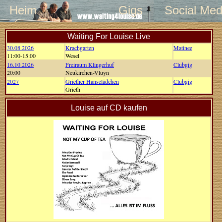
Heim
Gigs
Social Med
Waiting For Louise Live
30.08.2026
Krachgarten
Matinee
11:00-15:00
Wesel
16.10.2026
Freiraum Klingerhuf
Clubgig
20:00
Neukirchen-Vluyn
2027
Griether Hanselädchen
Clubgig
Grieth
Louise auf CD kaufen