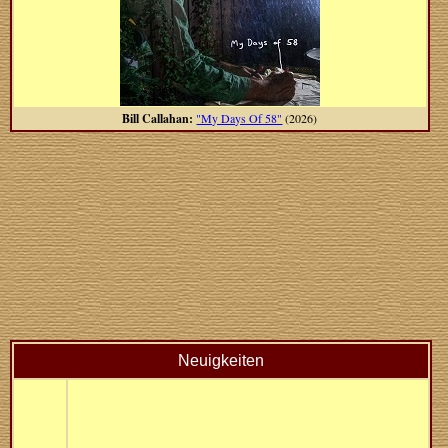
Bill Callahan:
"My Days Of 58"
(2026)
Neuigkeiten