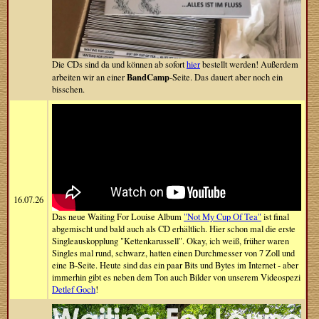
Die CDs sind da und können ab sofort
hier
bestellt werden! Außerdem
BandCamp
arbeiten wir an einer
-Seite. Das dauert aber noch ein
bisschen.
16.07.26
Das neue Waiting For Louise Album
"Not My Cup Of Tea"
ist final
abgemischt und bald auch als CD erhältlich. Hier schon mal die erste
Singleauskopplung "Kettenkarussell". Okay, ich weiß, früher waren
Singles mal rund, schwarz, hatten einen Durchmesser von 7 Zoll und
eine B-Seite. Heute sind das ein paar Bits und Bytes im Internet - aber
immerhin gibt es neben dem Ton auch Bilder von unserem Videospezi
Detlef Goch
!