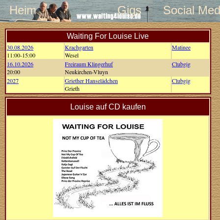
Heim
Gigs
Social Med
Waiting For Louise Live
30.08.2026
Krachgarten
Matinee
11:00-15:00
Wesel
16.10.2026
Freiraum Klingerhuf
Clubgig
20:00
Neukirchen-Vluyn
2027
Griether Hanselädchen
Clubgig
Grieth
Louise auf CD kaufen