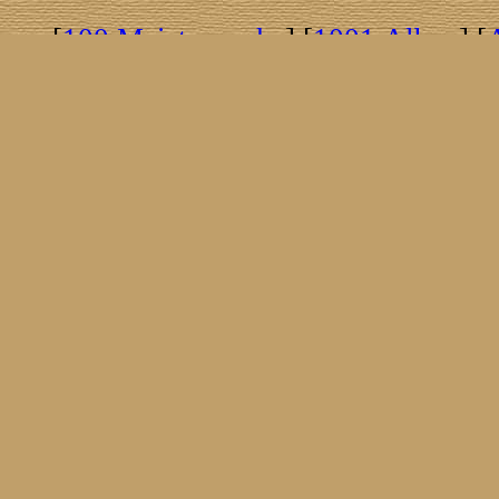
[
100 Meisterwerke
] [
1001 Alben
] [
[
Brasil!
] [
Tim Buckley
] [
Catacombo
[
Covergirls
] [
Cover The Cover
] [
Cover
[
Nick Drake
] [
Drummer/Singer/Song
[
Fakebook
] [
Fender
] [
Flyin
[
Gibson ES 335
] [
Gibson Firebird
] [
G
[
Impressum
] [
Impulse!
] [
Infomate
[
Jumboladies
] [
Kiosk
] [
Live Classic
[
Musikdatenbank
] [
Musings In Stere
[
Pressestimmen
] [
Rain Meditation
] [
R
[
Rotation
] [
Rusty Nails
] [
Songs To 
[
Statistik
] [
Steel
] [
Telecaster
] [
A T
[