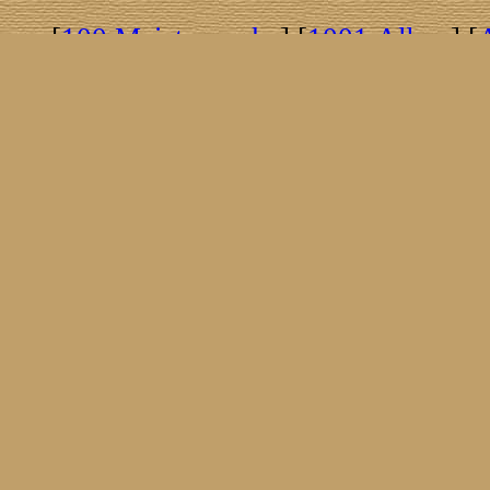
[
100 Meisterwerke
] [
1001 Alben
] [
[
Brasil!
] [
Tim Buckley
] [
Catacombo
[
Covergirls
] [
Cover The Cover
] [
Cover
[
Nick Drake
] [
Drummer/Singer/Song
[
Fakebook
] [
Fender
] [
Flyin
[
Gibson ES 335
] [
Gibson Firebird
] [
G
[
Impressum
] [
Impulse!
] [
Infomate
[
Jumboladies
] [
Kiosk
] [
Live Classic
[
Musikdatenbank
] [
Musings In Stere
[
Pressestimmen
] [
Rain Meditation
] [
R
[
Rotation
] [
Rusty Nails
] [
Songs To 
[
Statistik
] [
Steel
] [
Telecaster
] [
A T
[