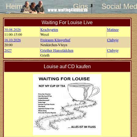
Heim
Gigs
Social Med
Waiting For Louise Live
30.08.2026
Krachgarten
Matinee
11:00-15:00
Wesel
16.10.2026
Freiraum Klingerhuf
Clubgig
20:00
Neukirchen-Vluyn
2027
Griether Hanselädchen
Clubgig
Grieth
Louise auf CD kaufen