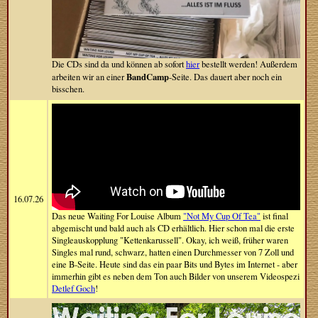
Die CDs sind da und können ab sofort
hier
bestellt werden! Außerdem
BandCamp
arbeiten wir an einer
-Seite. Das dauert aber noch ein
bisschen.
16.07.26
Das neue Waiting For Louise Album
"Not My Cup Of Tea"
ist final
abgemischt und bald auch als CD erhältlich. Hier schon mal die erste
Singleauskopplung "Kettenkarussell". Okay, ich weiß, früher waren
Singles mal rund, schwarz, hatten einen Durchmesser von 7 Zoll und
eine B-Seite. Heute sind das ein paar Bits und Bytes im Internet - aber
immerhin gibt es neben dem Ton auch Bilder von unserem Videospezi
Detlef Goch
!