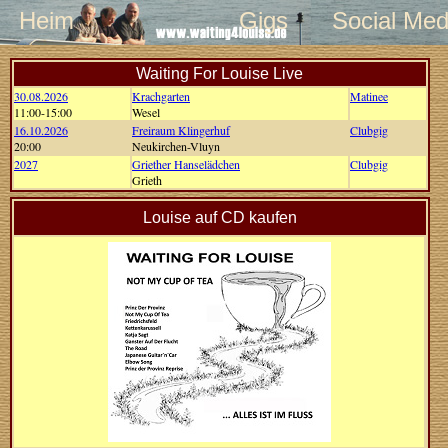
Heim
Gigs
Social Med
Waiting For Louise Live
30.08.2026
Krachgarten
Matinee
11:00-15:00
Wesel
16.10.2026
Freiraum Klingerhuf
Clubgig
20:00
Neukirchen-Vluyn
2027
Griether Hanselädchen
Clubgig
Grieth
Louise auf CD kaufen