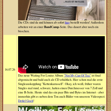
Die CDs sind da und können ab sofort
hier
bestellt werden! Außerdem
BandCamp
arbeiten wir an einer
-Seite. Das dauert aber noch ein
bisschen.
16.07.26
Das neue Waiting For Louise Album
"Not My Cup Of Tea"
ist final
abgemischt und bald auch als CD erhältlich. Hier schon mal die erste
Singleauskopplung "Kettenkarussell". Okay, ich weiß, früher waren
Singles mal rund, schwarz, hatten einen Durchmesser von 7 Zoll und
eine B-Seite. Heute sind das ein paar Bits und Bytes im Internet - aber
immerhin gibt es neben dem Ton auch Bilder von unserem Videospezi
Detlef Goch
!