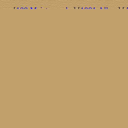
[
100 Meisterwerke
] [
1001 Alben
] [
[
Brasil!
] [
Tim Buckley
] [
Catacombo
[
Covergirls
] [
Cover The Cover
] [
Cover
[
Nick Drake
] [
Drummer/Singer/Song
[
Fakebook
] [
Fender
] [
Flyin
[
Gibson ES 335
] [
Gibson Firebird
] [
G
[
Impressum
] [
Impulse!
] [
Infomate
[
Jumboladies
] [
Kiosk
] [
Live Classic
[
Musikdatenbank
] [
Musings In Stere
[
Pressestimmen
] [
Rain Meditation
] [
R
[
Rotation
] [
Rusty Nails
] [
Songs To 
[
Statistik
] [
Steel
] [
Telecaster
] [
A T
[