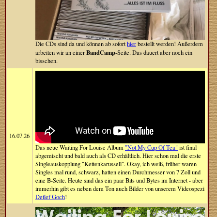
Die CDs sind da und können ab sofort
hier
bestellt werden! Außerdem
BandCamp
arbeiten wir an einer
-Seite. Das dauert aber noch ein
bisschen.
16.07.26
Das neue Waiting For Louise Album
"Not My Cup Of Tea"
ist final
abgemischt und bald auch als CD erhältlich. Hier schon mal die erste
Singleauskopplung "Kettenkarussell". Okay, ich weiß, früher waren
Singles mal rund, schwarz, hatten einen Durchmesser von 7 Zoll und
eine B-Seite. Heute sind das ein paar Bits und Bytes im Internet - aber
immerhin gibt es neben dem Ton auch Bilder von unserem Videospezi
Detlef Goch
!