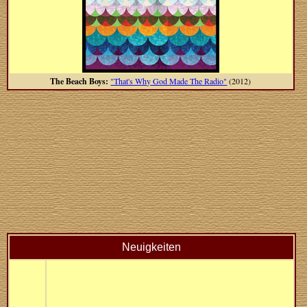
The Beach Boys:
"That's Why God Made The Radio"
(2012)
Neuigkeiten