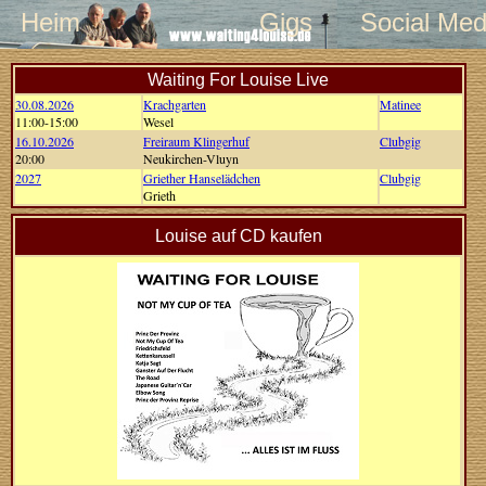
Heim
Gigs
Social Med
Waiting For Louise Live
30.08.2026
Krachgarten
Matinee
11:00-15:00
Wesel
16.10.2026
Freiraum Klingerhuf
Clubgig
20:00
Neukirchen-Vluyn
2027
Griether Hanselädchen
Clubgig
Grieth
Louise auf CD kaufen