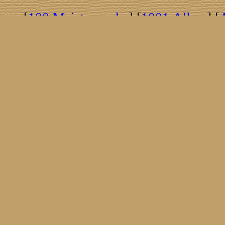
[
100 Meisterwerke
] [
1001 Alben
] [
[
Brasil!
] [
Tim Buckley
] [
Catacombo
[
Covergirls
] [
Cover The Cover
] [
Cover
[
Nick Drake
] [
Drummer/Singer/Song
[
Fakebook
] [
Fender
] [
Flyin
[
Gibson ES 335
] [
Gibson Firebird
] [
G
[
Impressum
] [
Impulse!
] [
Infomate
[
Jumboladies
] [
Kiosk
] [
Live Classic
[
Musikdatenbank
] [
Musings In Stere
[
Pressestimmen
] [
Rain Meditation
] [
R
[
Rotation
] [
Rusty Nails
] [
Songs To 
[
Statistik
] [
Steel
] [
Telecaster
] [
A T
[