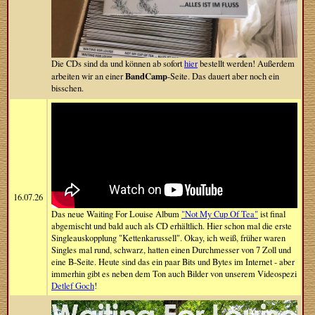
Die CDs sind da und können ab sofort
hier
bestellt werden! Außerdem
BandCamp
arbeiten wir an einer
-Seite. Das dauert aber noch ein
bisschen.
16.07.26
Das neue Waiting For Louise Album
"Not My Cup Of Tea"
ist final
abgemischt und bald auch als CD erhältlich. Hier schon mal die erste
Singleauskopplung "Kettenkarussell". Okay, ich weiß, früher waren
Singles mal rund, schwarz, hatten einen Durchmesser von 7 Zoll und
eine B-Seite. Heute sind das ein paar Bits und Bytes im Internet - aber
immerhin gibt es neben dem Ton auch Bilder von unserem Videospezi
Detlef Goch
!