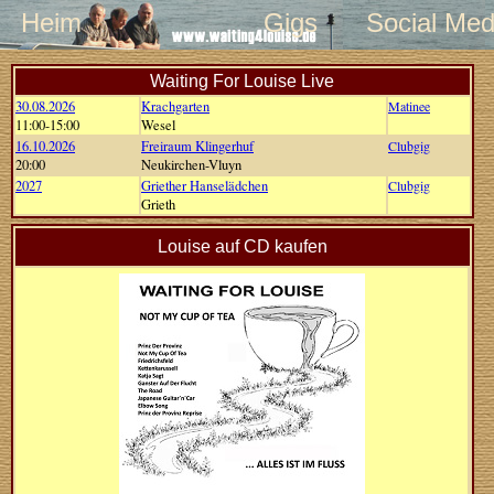
Heim
Gigs
Social Med
Waiting For Louise Live
30.08.2026
Krachgarten
Matinee
11:00-15:00
Wesel
16.10.2026
Freiraum Klingerhuf
Clubgig
20:00
Neukirchen-Vluyn
2027
Griether Hanselädchen
Clubgig
Grieth
Louise auf CD kaufen