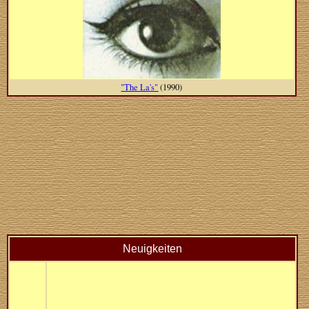
"The La's"
(1990)
Neuigkeiten