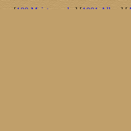
[
100 Meisterwerke
] [
1001 Alben
] [
[
Brasil!
] [
Tim Buckley
] [
Catacombo
[
Covergirls
] [
Cover The Cover
] [
Cover
[
Nick Drake
] [
Drummer/Singer/Song
[
Fakebook
] [
Fender
] [
Flyin
[
Gibson ES 335
] [
Gibson Firebird
] [
G
[
Impressum
] [
Impulse!
] [
Infomate
[
Jumboladies
] [
Kiosk
] [
Live Classic
[
Musikdatenbank
] [
Musings In Stere
[
Pressestimmen
] [
Rain Meditation
] [
R
[
Rotation
] [
Rusty Nails
] [
Songs To 
[
Statistik
] [
Steel
] [
Telecaster
] [
A T
[