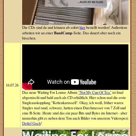
Die CDs sind da und können ab sofort
hier
bestellt werden! Außerdem
BandCamp
arbeiten wir an einer
-Seite. Das dauert aber noch ein
bisschen.
16.07.26
Das neue Waiting For Louise Album
"Not My Cup Of Tea"
ist final
abgemischt und bald auch als CD erhältlich. Hier schon mal die erste
Singleauskopplung "Kettenkarussell". Okay, ich weiß, früher waren
Singles mal rund, schwarz, hatten einen Durchmesser von 7 Zoll und
eine B-Seite. Heute sind das ein paar Bits und Bytes im Internet - aber
immerhin gibt es neben dem Ton auch Bilder von unserem Videospezi
Detlef Goch
!