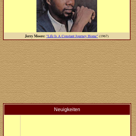
Jerry Moore:
"Life Is A Constant Journey Home"
(1967)
Neuigkeiten