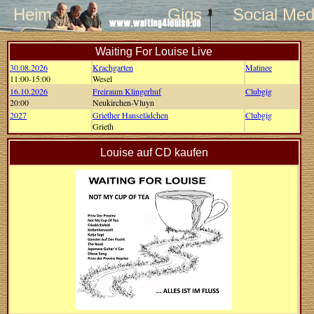
Heim
Gigs
Social Med
Waiting For Louise Live
30.08.2026
Krachgarten
Matinee
11:00-15:00
Wesel
16.10.2026
Freiraum Klingerhuf
Clubgig
20:00
Neukirchen-Vluyn
2027
Griether Hanselädchen
Clubgig
Grieth
Louise auf CD kaufen