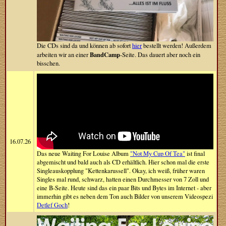
Die CDs sind da und können ab sofort
hier
bestellt werden! Außerdem
BandCamp
arbeiten wir an einer
-Seite. Das dauert aber noch ein
bisschen.
16.07.26
Das neue Waiting For Louise Album
"Not My Cup Of Tea"
ist final
abgemischt und bald auch als CD erhältlich. Hier schon mal die erste
Singleauskopplung "Kettenkarussell". Okay, ich weiß, früher waren
Singles mal rund, schwarz, hatten einen Durchmesser von 7 Zoll und
eine B-Seite. Heute sind das ein paar Bits und Bytes im Internet - aber
immerhin gibt es neben dem Ton auch Bilder von unserem Videospezi
Detlef Goch
!