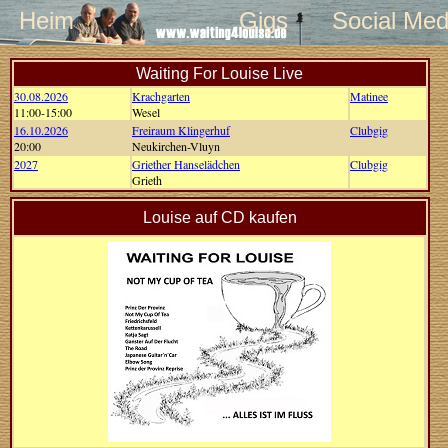
Heim
Gigs
Social Med
Waiting For Louise Live
30.08.2026
Krachgarten
Matinee
11:00-15:00
Wesel
16.10.2026
Freiraum Klingerhuf
Clubgig
20:00
Neukirchen-Vluyn
2027
Griether Hanselädchen
Clubgig
Grieth
Louise auf CD kaufen