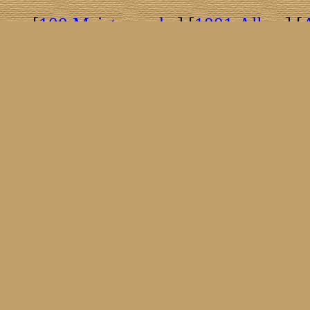
[
100 Meisterwerke
] [
1001 Alben
] [
[
Brasil!
] [
Tim Buckley
] [
Catacombo
[
Covergirls
] [
Cover The Cover
] [
Cover
[
Nick Drake
] [
Drummer/Singer/Song
[
Fakebook
] [
Fender
] [
Flyin
[
Gibson ES 335
] [
Gibson Firebird
] [
G
[
Impressum
] [
Impulse!
] [
Infomate
[
Jumboladies
] [
Kiosk
] [
Live Classic
[
Musikdatenbank
] [
Musings In Stere
[
Pressestimmen
] [
Rain Meditation
] [
R
[
Rotation
] [
Rusty Nails
] [
Songs To 
[
Statistik
] [
Steel
] [
Telecaster
] [
A T
[