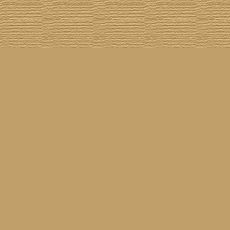
Cover The Cover
] [
Cover A Record
] [
Datenschutzerklärung
] [
Disclaimer
] [
Nick Drake
]
on SG
] [
Grabbelkiste
] [
The Grateful Dead
] [
Impressum
] [
Impulse!
] [
Infomaterial
] [
Inselplatten
]
 History
] [
Pressestimmen
] [
Rain Meditation
] [
Return To Sender
] [
Rickenbacker
] [
Jess Roden
]
Ugly Covers
] [
Youtube
] [
Zehn Zoll
]