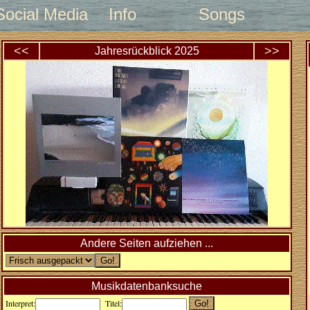
Social Media
Info
Songs
<<
>>
Jahresrückblick
2025
Andere Seiten aufziehen ...
Musikdatenbanksuche
Interpret:
Titel: