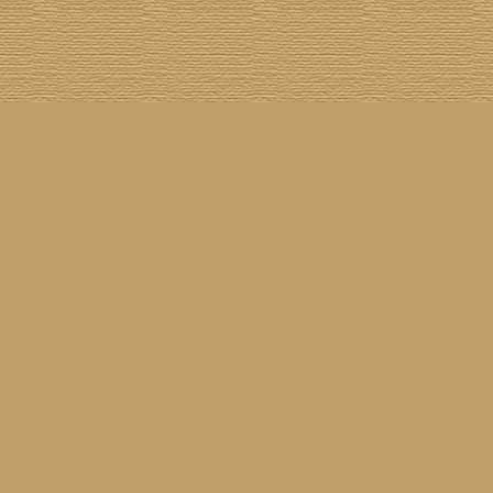
asil!
] [
Tim Buckley
] [
Catacombo
] [
Cool Smokers
] [
Compilation vs. Original
] [
Covergirls
] [
ender
] [
Flying Nun
] [
Frisch ausgepackt
] [
Formentera
] [
Gibson ES 335
] [
Gibson Firebird
] [
Gibs
inyl
] [
Marina
] [
Musikdatenbank
] [
Musings In Stereo
] [
New Rose
] [
Gram Parsons)
] [
Pop
he Siren
] [
Songwriter auf Abwegen
] [
SST
] [
Statistik
] [
Steel
] [
Telecaster
] [
A Tribute To ...
] [
© Webmaster:
Michael Mann
für Waiting For Louise
11.04.2026 09:52
Letzte Aktualisierung am
3039453
01.08.2002
Besucher seit dem
91
06.08.2026
9
60
Besucher am
(
Besucher online seit
Min.)
Waiting For Louise
25.02.2001
sind angeleint seit dem