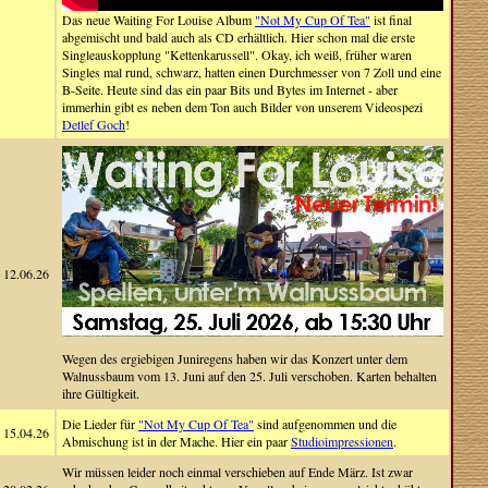
Das neue Waiting For Louise Album
"Not My Cup Of Tea"
ist final
abgemischt und bald auch als CD erhältlich. Hier schon mal die erste
Singleauskopplung "Kettenkarussell". Okay, ich weiß, früher waren
Singles mal rund, schwarz, hatten einen Durchmesser von 7 Zoll und eine
B-Seite. Heute sind das ein paar Bits und Bytes im Internet - aber
immerhin gibt es neben dem Ton auch Bilder von unserem Videospezi
Detlef Goch
!
12.06.26
Wegen des ergiebigen Juniregens haben wir das Konzert unter dem
Walnussbaum vom 13. Juni auf den 25. Juli verschoben. Karten behalten
ihre Gültigkeit.
Die Lieder für
"Not My Cup Of Tea"
sind aufgenommen und die
15.04.26
Abmischung ist in der Mache. Hier ein paar
Studioimpressionen
.
Wir müssen leider noch einmal verschieben auf Ende März. Ist zwar