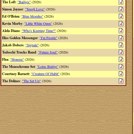
The Loft
:
"Badges"
(2026)
Simon Joyner
:
"Tough Love"
(2026)
Ed O'Brien
:
"Blue Morpho"
(2026)
Kevin Morby
:
"Little White Open"
(2026)
Alela Diane
:
"Who's Keeping Time?"
(2026)
Hiss Golden Messenger
:
"I'm People"
(2026)
Jakob Dobers
:
"Signale"
(2026)
Tedeschi Trucks Band
:
"Future Soul"
(2026)
Flea
:
"Honora"
(2026)
The Monochrome Set
:
"Lotus Bridge"
(2026)
Courtney Barnett
:
"Creature Of Habit"
(2026)
The Delines
:
"The Set Up"
(2026)