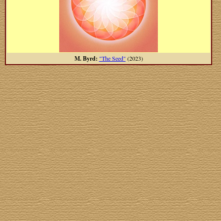
M. Byrd:
"The Seed"
(2023)