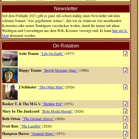
Newsletter
Seit dem Frühjahr 2023 gibt es ganz old-school-mäßig einen Newsletter mit dem
schönen Namen "Aus gegebenem Anlass", den wir zu Anlässen wie anstehenden
Konzerten oder neuen Tonträgern verschicken wollen, damit ihr immer mit allem
Wichtigen und Unwichtigen aus dem W4L-Kosmos versorgt seid. Er kann
hier per E-
Mail
abonniert werden.
On Rotation
Artie Traum
:
"Life On Earth"
(1977)
Happy Traum
:
"Bright Morning Stars"
(1980)
J Schlueter
:
"The Other Mile"
(2026)
Booker T. & The M.G.'s
:
"Melting Pot"
(1971)
Mary In The Junkyard
:
"Role Model Hermit"
(2026)
Beth Orton
:
"The Ground Above"
(2026)
Fruit Bats
:
"The Landfill"
(2026)
Hampton Hawes
:
"Spanish Steps"
(1971)