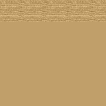
[
100 Meisterwerke
] [
1001 Alben
] [
Aktuelle Besetzung
] [
Banjogirls
] [
Blue Note
] [
Br
[
Drummer/Singer/Songwriters
] [
DVD
] [
ECM
] [
Epiphone Casino
] [
Fakebook
] [
F
[
Jahresrückblick 2023
] [
Jumboladies
] [
Kiosk
] [
Live Classics
] [
Lost & Found
] [
Louise On V
[
Rotation
] [
Rusty Nails
] [
Songs To T