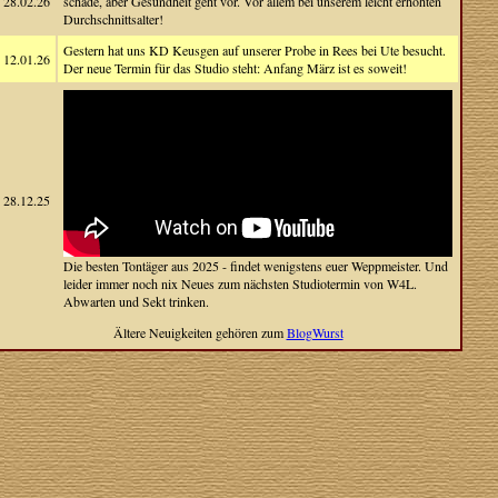
28.02.26
schade, aber Gesundheit geht vor. Vor allem bei unserem leicht erhöhten
Durchschnittsalter!
Gestern hat uns KD Keusgen auf unserer Probe in Rees bei Ute besucht.
12.01.26
Der neue Termin für das Studio steht: Anfang März ist es soweit!
28.12.25
Die besten Tontäger aus 2025 - findet wenigstens euer Weppmeister. Und
leider immer noch nix Neues zum nächsten Studiotermin von W4L.
Abwarten und Sekt trinken.
Ältere Neuigkeiten gehören zum
BlogWurst