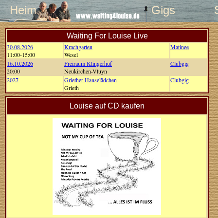
Heim
Gigs
Waiting For Louise Live
30.08.2026
Krachgarten
Matinee
11:00-15:00
Wesel
16.10.2026
Freiraum Klingerhuf
Clubgig
20:00
Neukirchen-Vluyn
2027
Griether Hanselädchen
Clubgig
Grieth
Louise auf CD kaufen