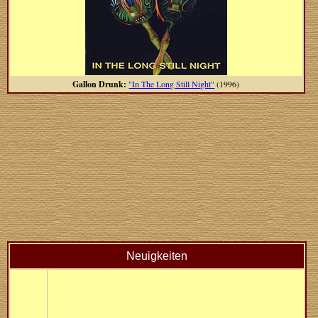
Gallon Drunk:
"In The Long Still Night"
(1996)
Neuigkeiten