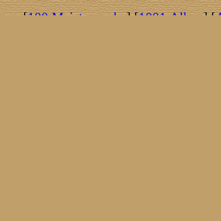
[
100 Meisterwerke
] [
1001 Alben
] [
[
Brasil!
] [
Tim Buckley
] [
Catacombo
[
Covergirls
] [
Cover The Cover
] [
Cover
[
Nick Drake
] [
Drummer/Singer/Song
[
Fakebook
] [
Fender
] [
Flyin
[
Gibson ES 335
] [
Gibson Firebird
] [
G
[
Impressum
] [
Impulse!
] [
Infomate
[
Jumboladies
] [
Kiosk
] [
Live Classic
[
Musikdatenbank
] [
Musings In Stere
[
Pressestimmen
] [
Rain Meditation
] [
R
[
Rotation
] [
Rusty Nails
] [
Songs To 
[
Statistik
] [
Steel
] [
Telecaster
] [
A T
[