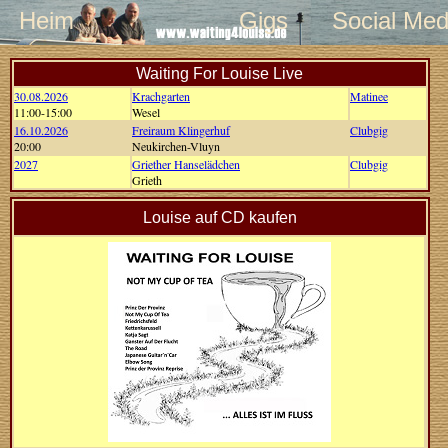
Heim
Gigs
Social Med
Waiting For Louise Live
30.08.2026
Krachgarten
Matinee
11:00-15:00
Wesel
16.10.2026
Freiraum Klingerhuf
Clubgig
20:00
Neukirchen-Vluyn
2027
Griether Hanselädchen
Clubgig
Grieth
Louise auf CD kaufen