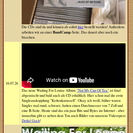
Die CDs sind da und können ab sofort
hier
bestellt werden! Außerdem
BandCamp
arbeiten wir an einer
-Seite. Das dauert aber noch ein
bisschen.
16.07.26
Das neue Waiting For Louise Album
"Not My Cup Of Tea"
ist final
abgemischt und bald auch als CD erhältlich. Hier schon mal die erste
Singleauskopplung "Kettenkarussell". Okay, ich weiß, früher waren
Singles mal rund, schwarz, hatten einen Durchmesser von 7 Zoll und
eine B-Seite. Heute sind das ein paar Bits und Bytes im Internet - aber
immerhin gibt es neben dem Ton auch Bilder von unserem Videospezi
Detlef Goch
!