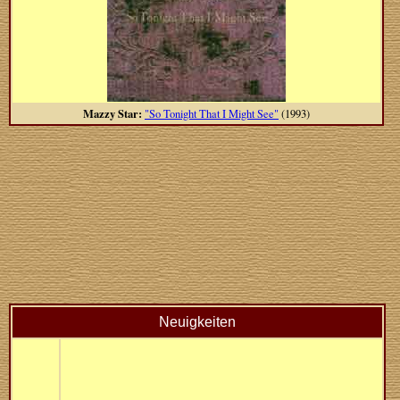
Mazzy Star:
"So Tonight That I Might See"
(1993)
Neuigkeiten