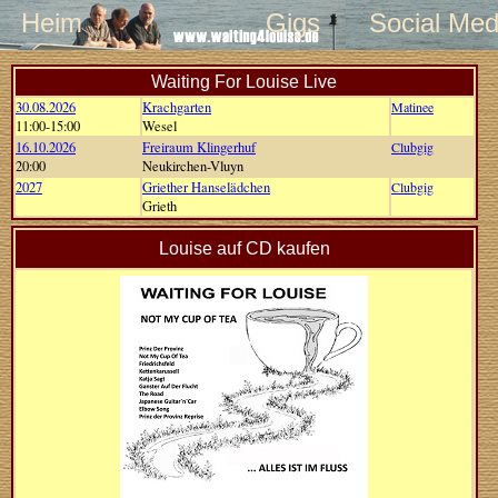
Heim
Gigs
Social Med
Waiting For Louise Live
30.08.2026
Krachgarten
Matinee
11:00-15:00
Wesel
16.10.2026
Freiraum Klingerhuf
Clubgig
20:00
Neukirchen-Vluyn
2027
Griether Hanselädchen
Clubgig
Grieth
Louise auf CD kaufen