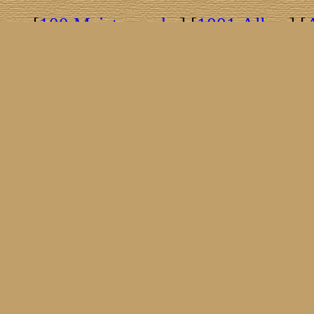
[
100 Meisterwerke
] [
1001 Alben
] [
[
Brasil!
] [
Tim Buckley
] [
Catacombo
[
Covergirls
] [
Cover The Cover
] [
Cover
[
Nick Drake
] [
Drummer/Singer/Song
[
Fakebook
] [
Fender
] [
Flyin
[
Gibson ES 335
] [
Gibson Firebird
] [
G
[
Impressum
] [
Impulse!
] [
Infomate
[
Jumboladies
] [
Kiosk
] [
Live Classic
[
Musikdatenbank
] [
Musings In Stere
[
Pressestimmen
] [
Rain Meditation
] [
R
[
Rotation
] [
Rusty Nails
] [
Songs To 
[
Statistik
] [
Steel
] [
Telecaster
] [
A T
[