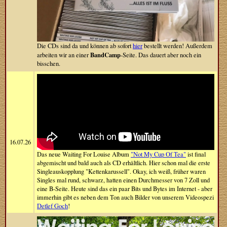
Die CDs sind da und können ab sofort
hier
bestellt werden! Außerdem
BandCamp
arbeiten wir an einer
-Seite. Das dauert aber noch ein
bisschen.
16.07.26
Das neue Waiting For Louise Album
"Not My Cup Of Tea"
ist final
abgemischt und bald auch als CD erhältlich. Hier schon mal die erste
Singleauskopplung "Kettenkarussell". Okay, ich weiß, früher waren
Singles mal rund, schwarz, hatten einen Durchmesser von 7 Zoll und
eine B-Seite. Heute sind das ein paar Bits und Bytes im Internet - aber
immerhin gibt es neben dem Ton auch Bilder von unserem Videospezi
Detlef Goch
!