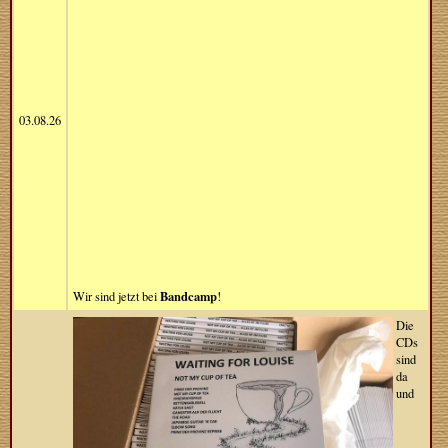
03.08.26
Bandcamp
Wir sind jetzt bei
!
Die
CDs
sind
da
und