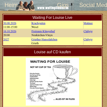
Heim
Gigs
Social Med
Waiting For Louise Live
30.08.2026
Krachgarten
Matinee
11:00-15:00
Wesel
16.10.2026
Freiraum Klingerhuf
Clubgig
20:00
Neukirchen-Vluyn
2027
Griether Hanselädchen
Clubgig
Grieth
Louise auf CD kaufen