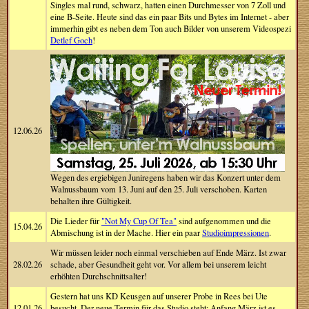
Singles mal rund, schwarz, hatten einen Durchmesser von 7 Zoll und
eine B-Seite. Heute sind das ein paar Bits und Bytes im Internet - aber
immerhin gibt es neben dem Ton auch Bilder von unserem Videospezi
Detlef Goch
!
12.06.26
Wegen des ergiebigen Juniregens haben wir das Konzert unter dem
Walnussbaum vom 13. Juni auf den 25. Juli verschoben. Karten
behalten ihre Gültigkeit.
Die Lieder für
"Not My Cup Of Tea"
sind aufgenommen und die
15.04.26
Abmischung ist in der Mache. Hier ein paar
Studioimpressionen
.
Wir müssen leider noch einmal verschieben auf Ende März. Ist zwar
28.02.26
schade, aber Gesundheit geht vor. Vor allem bei unserem leicht
erhöhten Durchschnittsalter!
Gestern hat uns KD Keusgen auf unserer Probe in Rees bei Ute
12.01.26
besucht. Der neue Termin für das Studio steht: Anfang März ist es