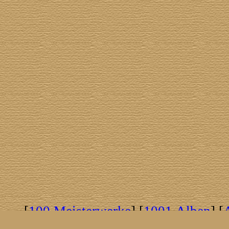
[
100 Meisterwerke
] [
1001 Alben
] [
[
Brasil!
] [
Tim Buckley
] [
Catacombo