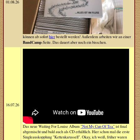
01.08.26
können ab sofort
hier
bestellt werden! Außerdem arbeiten wir an einer
BandCamp
-Seite. Das dauert aber noch ein bisschen.
16.07.26
Das neue Waiting For Louise Album
"Not My Cup Of Tea"
ist final
abgemischt und bald auch als CD erhältlich. Hier schon mal die erste
Singleauskopplung "Kettenkarussell". Okay, ich weiß, früher waren