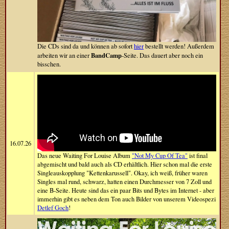
Die CDs sind da und können ab sofort
hier
bestellt werden! Außerdem
BandCamp
arbeiten wir an einer
-Seite. Das dauert aber noch ein
bisschen.
16.07.26
Das neue Waiting For Louise Album
"Not My Cup Of Tea"
ist final
abgemischt und bald auch als CD erhältlich. Hier schon mal die erste
Singleauskopplung "Kettenkarussell". Okay, ich weiß, früher waren
Singles mal rund, schwarz, hatten einen Durchmesser von 7 Zoll und
eine B-Seite. Heute sind das ein paar Bits und Bytes im Internet - aber
immerhin gibt es neben dem Ton auch Bilder von unserem Videospezi
Detlef Goch
!