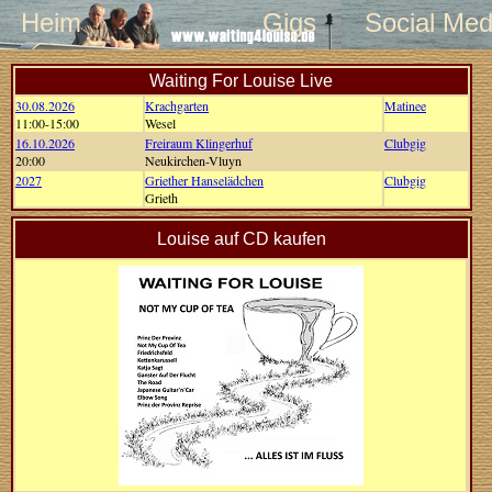
Heim
Gigs
Social Med
Waiting For Louise Live
30.08.2026
Krachgarten
Matinee
11:00-15:00
Wesel
16.10.2026
Freiraum Klingerhuf
Clubgig
20:00
Neukirchen-Vluyn
2027
Griether Hanselädchen
Clubgig
Grieth
Louise auf CD kaufen