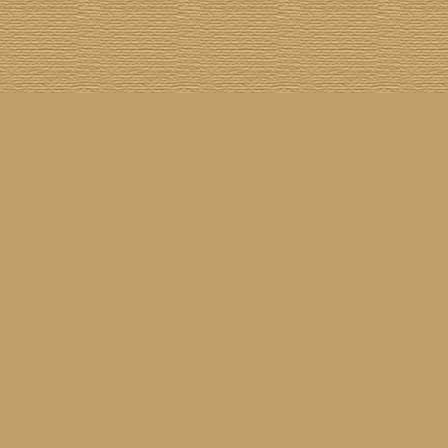
[
100 Meisterwerke
] [
1001 Alben
] [
Aktuelle Besetzung
] [
Banjogirls
] [
Blue Note
] [
Br
[
Drummer/Singer/Songwriters
] [
DVD
] [
ECM
] [
Epiphone Casino
] [
Fakebook
] [
F
[
Jahresrückblick 2023
] [
Jumboladies
] [
Kiosk
] [
Live Classics
] [
Lost & Found
] [
Louise On V
[
Rotation
] [
Rusty Nails
] [
Songs To T