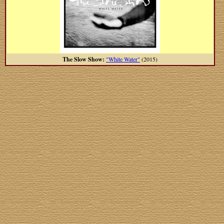
The Slow Show:
"White Water"
(2015)