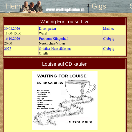
Heim
Gigs
Waiting For Louise Live
30.08.2026
Krachgarten
Matinee
11:00-15:00
Wesel
16.10.2026
Freiraum Klingerhuf
Clubgig
20:00
Neukirchen-Vluyn
2027
Griether Hanselädchen
Clubgig
Grieth
Louise auf CD kaufen