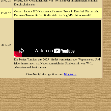
28.02.26
schade, aber Gesundheit geht vor. Vor allem bei unserem leicht erhöhten
Durchschnittsalter!
Gestern hat uns KD Keusgen auf unserer Probe in Rees bei Ute besucht.
12.01.26
Der neue Termin für das Studio steht: Anfang März ist es soweit!
28.12.25
Die besten Tontäger aus 2025 - findet wenigstens euer Weppmeister. Und
leider immer noch nix Neues zum nächsten Studiotermin von W4L.
Abwarten und Sekt trinken.
Ältere Neuigkeiten gehören zum
BlogWurst