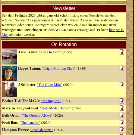
Newsletter
Seit dem Frühjahr 2023 gibt es ganz old-school-mäßig einen Newsletter mit dem
schönen Namen "Aus gegebenem Anlass", den wir zu Anlässen wie anstehenden
Konzerten oder neuen Tonträgern verschicken wollen, damit ihr immer mit allem
Wichtigen und Unwichtigen aus dem W4L-Kosmos versorgt seid. Er kann
hier per E-
Mail
abonniert werden.
On Rotation
Artie Traum
:
"Life On Earth"
(1977)
Happy Traum
:
"Bright Morning Stars"
(1980)
J Schlueter
:
"The Other Mile"
(2026)
Booker T. & The M.G.'s
:
"Melting Pot"
(1971)
Mary In The Junkyard
:
"Role Model Hermit"
(2026)
Beth Orton
:
"The Ground Above"
(2026)
Fruit Bats
:
"The Landfill"
(2026)
Hampton Hawes
:
"Spanish Steps"
(1971)