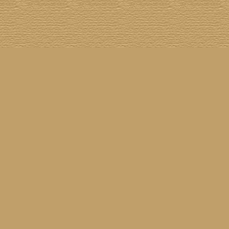
asil!
] [
Tim Buckley
] [
Catacombo
] [
Cool Smokers
] [
Compilation vs. Original
] [
Covergirls
] [
ender
] [
Flying Nun
] [
Frisch ausgepackt
] [
Formentera
] [
Gibson ES 335
] [
Gibson Firebird
] [
Gibs
inyl
] [
Marina
] [
Musikdatenbank
] [
Musings In Stereo
] [
New Rose
] [
Gram Parsons)
] [
Pop
he Siren
] [
Songwriter auf Abwegen
] [
SST
] [
Statistik
] [
Steel
] [
Telecaster
] [
A Tribute To ...
] [
© Webmaster:
Michael Mann
für Waiting For Louise
11.04.2026 09:52
Letzte Aktualisierung am
3040138
01.08.2002
Besucher seit dem
216
09.08.2026
12
60
Besucher am
(
Besucher online seit
Min.)
Waiting For Louise
25.02.2001
sind angeleint seit dem