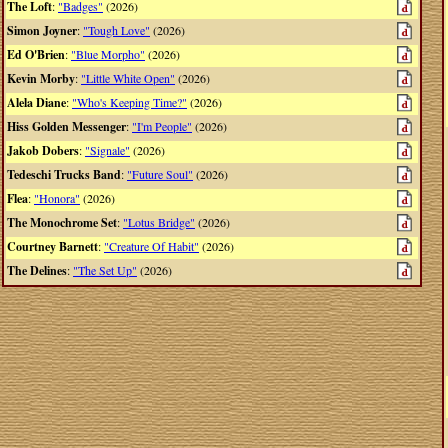
The Loft
:
"Badges"
(2026)
Simon Joyner
:
"Tough Love"
(2026)
Ed O'Brien
:
"Blue Morpho"
(2026)
Kevin Morby
:
"Little White Open"
(2026)
Alela Diane
:
"Who's Keeping Time?"
(2026)
Hiss Golden Messenger
:
"I'm People"
(2026)
Jakob Dobers
:
"Signale"
(2026)
Tedeschi Trucks Band
:
"Future Soul"
(2026)
Flea
:
"Honora"
(2026)
The Monochrome Set
:
"Lotus Bridge"
(2026)
Courtney Barnett
:
"Creature Of Habit"
(2026)
The Delines
:
"The Set Up"
(2026)