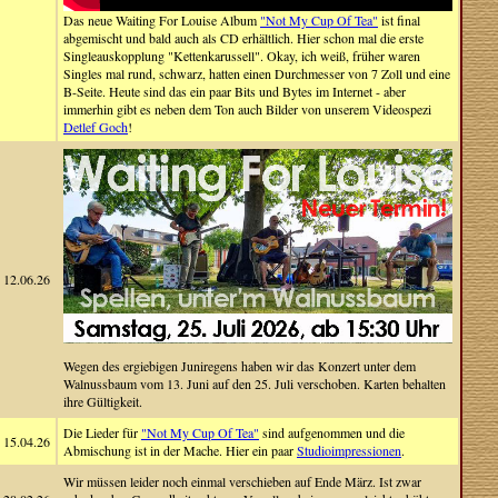
Das neue Waiting For Louise Album
"Not My Cup Of Tea"
ist final
abgemischt und bald auch als CD erhältlich. Hier schon mal die erste
Singleauskopplung "Kettenkarussell". Okay, ich weiß, früher waren
Singles mal rund, schwarz, hatten einen Durchmesser von 7 Zoll und eine
B-Seite. Heute sind das ein paar Bits und Bytes im Internet - aber
immerhin gibt es neben dem Ton auch Bilder von unserem Videospezi
Detlef Goch
!
12.06.26
Wegen des ergiebigen Juniregens haben wir das Konzert unter dem
Walnussbaum vom 13. Juni auf den 25. Juli verschoben. Karten behalten
ihre Gültigkeit.
Die Lieder für
"Not My Cup Of Tea"
sind aufgenommen und die
15.04.26
Abmischung ist in der Mache. Hier ein paar
Studioimpressionen
.
Wir müssen leider noch einmal verschieben auf Ende März. Ist zwar