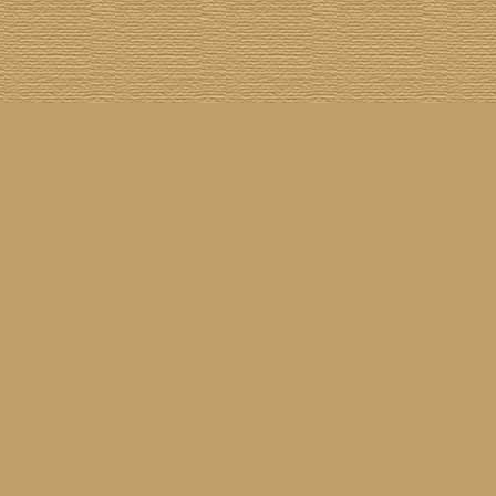
Cover The Cover
] [
Cover A Record
] [
Datenschutzerklärung
] [
Disclaimer
] [
Nick Drake
]
on SG
] [
Grabbelkiste
] [
The Grateful Dead
] [
Impressum
] [
Impulse!
] [
Infomaterial
] [
Inselplatten
]
 History
] [
Pressestimmen
] [
Rain Meditation
] [
Return To Sender
] [
Rickenbacker
] [
Jess Roden
]
Ugly Covers
] [
Youtube
] [
Zehn Zoll
]