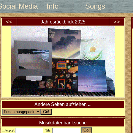
Social Media
Info
Songs
<<
>>
Jahresrückblick
2025
Andere Seiten aufziehen ...
Musikdatenbanksuche
Interpret:
Titel: