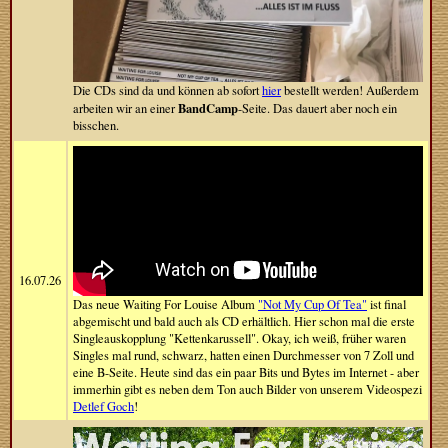
Die CDs sind da und können ab sofort
hier
bestellt werden! Außerdem
BandCamp
arbeiten wir an einer
-Seite. Das dauert aber noch ein
bisschen.
16.07.26
Das neue Waiting For Louise Album
"Not My Cup Of Tea"
ist final
abgemischt und bald auch als CD erhältlich. Hier schon mal die erste
Singleauskopplung "Kettenkarussell". Okay, ich weiß, früher waren
Singles mal rund, schwarz, hatten einen Durchmesser von 7 Zoll und
eine B-Seite. Heute sind das ein paar Bits und Bytes im Internet - aber
immerhin gibt es neben dem Ton auch Bilder von unserem Videospezi
Detlef Goch
!