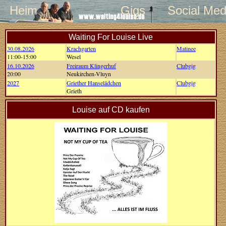
Heim
Gigs
Social Med
Waiting For Louise Live
30.08.2026
Krachgarten
Matinee
11:00-15:00
Wesel
16.10.2026
Freiraum Klingerhuf
Clubgig
20:00
Neukirchen-Vluyn
2027
Griether Hanselädchen
Clubgig
Grieth
Louise auf CD kaufen