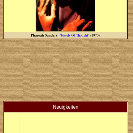
Pharoah Sanders:
"Jewels Of Thought"
(1970)
Neuigkeiten