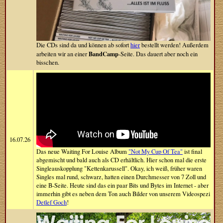
Die CDs sind da und können ab sofort
hier
bestellt werden! Außerdem
BandCamp
arbeiten wir an einer
-Seite. Das dauert aber noch ein
bisschen.
16.07.26
Das neue Waiting For Louise Album
"Not My Cup Of Tea"
ist final
abgemischt und bald auch als CD erhältlich. Hier schon mal die erste
Singleauskopplung "Kettenkarussell". Okay, ich weiß, früher waren
Singles mal rund, schwarz, hatten einen Durchmesser von 7 Zoll und
eine B-Seite. Heute sind das ein paar Bits und Bytes im Internet - aber
immerhin gibt es neben dem Ton auch Bilder von unserem Videospezi
Detlef Goch
!