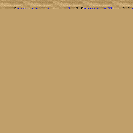
[
100 Meisterwerke
] [
1001 Alben
] [
[
Brasil!
] [
Tim Buckley
] [
Catacombo
[
Covergirls
] [
Cover The Cover
] [
Cover
[
Nick Drake
] [
Drummer/Singer/Song
[
Fakebook
] [
Fender
] [
Flyin
[
Gibson ES 335
] [
Gibson Firebird
] [
G
[
Impressum
] [
Impulse!
] [
Infomate
[
Jumboladies
] [
Kiosk
] [
Live Classic
[
Musikdatenbank
] [
Musings In Stere
[
Pressestimmen
] [
Rain Meditation
] [
R
[
Rotation
] [
Rusty Nails
] [
Songs To 
[
Statistik
] [
Steel
] [
Telecaster
] [
A T
[