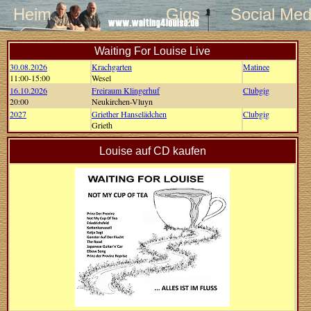
Heim
Gigs
Social Med
Waiting For Louise Live
30.08.2026
Krachgarten
Matinee
11:00-15:00
Wesel
16.10.2026
Freiraum Klingerhuf
Clubgig
20:00
Neukirchen-Vluyn
2027
Griether Hanselädchen
Clubgig
Grieth
Louise auf CD kaufen