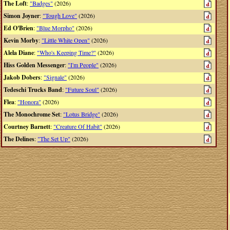
The Loft
:
"Badges"
(2026)
Simon Joyner
:
"Tough Love"
(2026)
Ed O'Brien
:
"Blue Morpho"
(2026)
Kevin Morby
:
"Little White Open"
(2026)
Alela Diane
:
"Who's Keeping Time?"
(2026)
Hiss Golden Messenger
:
"I'm People"
(2026)
Jakob Dobers
:
"Signale"
(2026)
Tedeschi Trucks Band
:
"Future Soul"
(2026)
Flea
:
"Honora"
(2026)
The Monochrome Set
:
"Lotus Bridge"
(2026)
Courtney Barnett
:
"Creature Of Habit"
(2026)
The Delines
:
"The Set Up"
(2026)