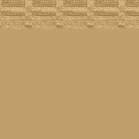
Cover The Cover
] [
Cover A Record
] [
Datenschutzerklärung
] [
Disclaimer
] [
Nick Drake
]
on SG
] [
Grabbelkiste
] [
The Grateful Dead
] [
Impressum
] [
Impulse!
] [
Infomaterial
] [
Inselplatten
]
 History
] [
Pressestimmen
] [
Rain Meditation
] [
Return To Sender
] [
Rickenbacker
] [
Jess Roden
]
Ugly Covers
] [
Youtube
] [
Zehn Zoll
]