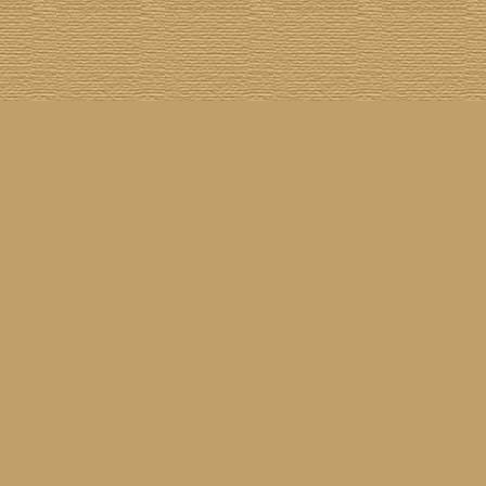
asil!
] [
Tim Buckley
] [
Catacombo
] [
Cool Smokers
] [
Compilation vs. Original
] [
Covergirls
] [
ender
] [
Flying Nun
] [
Frisch ausgepackt
] [
Formentera
] [
Gibson ES 335
] [
Gibson Firebird
] [
Gibs
inyl
] [
Marina
] [
Musikdatenbank
] [
Musings In Stereo
] [
New Rose
] [
Gram Parsons)
] [
Pop
he Siren
] [
Songwriter auf Abwegen
] [
SST
] [
Statistik
] [
Steel
] [
Telecaster
] [
A Tribute To ...
] [
© Webmaster:
Michael Mann
für Waiting For Louise
11.04.2026 09:52
Letzte Aktualisierung am
3039943
01.08.2002
Besucher seit dem
21
08.08.2026
8
60
Besucher am
(
Besucher online seit
Min.)
Waiting For Louise
25.02.2001
sind angeleint seit dem