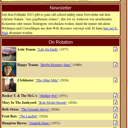
Newsletter
Seit dem Frühjahr 2023 gibt es ganz old-school-mäßig einen Newsletter mit dem
schönen Namen "Aus gegebenem Anlass", den wir zu Anlässen wie anstehenden
Konzerten oder neuen Tonträgern verschicken wollen, damit ihr immer mit allem
Wichtigen und Unwichtigen aus dem W4L-Kosmos versorgt seid. Er kann
hier per E-
Mail
abonniert werden.
On Rotation
Artie Traum
:
"Life On Earth"
(1977)
Happy Traum
:
"Bright Morning Stars"
(1980)
J Schlueter
:
"The Other Mile"
(2026)
Booker T. & The M.G.'s
:
"Melting Pot"
(1971)
Mary In The Junkyard
:
"Role Model Hermit"
(2026)
Beth Orton
:
"The Ground Above"
(2026)
Fruit Bats
:
"The Landfill"
(2026)
Hampton Hawes
:
"Spanish Steps"
(1971)