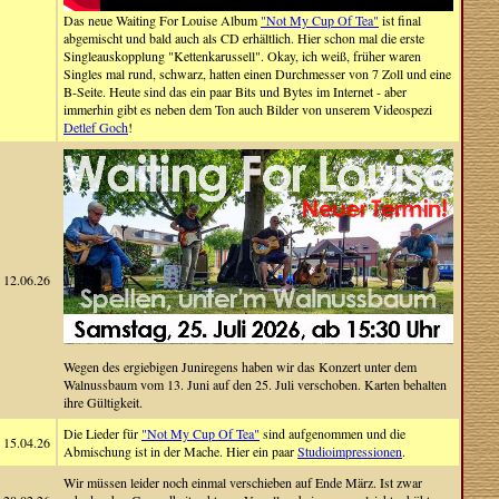
Das neue Waiting For Louise Album
"Not My Cup Of Tea"
ist final
abgemischt und bald auch als CD erhältlich. Hier schon mal die erste
Singleauskopplung "Kettenkarussell". Okay, ich weiß, früher waren
Singles mal rund, schwarz, hatten einen Durchmesser von 7 Zoll und eine
B-Seite. Heute sind das ein paar Bits und Bytes im Internet - aber
immerhin gibt es neben dem Ton auch Bilder von unserem Videospezi
Detlef Goch
!
12.06.26
Wegen des ergiebigen Juniregens haben wir das Konzert unter dem
Walnussbaum vom 13. Juni auf den 25. Juli verschoben. Karten behalten
ihre Gültigkeit.
Die Lieder für
"Not My Cup Of Tea"
sind aufgenommen und die
15.04.26
Abmischung ist in der Mache. Hier ein paar
Studioimpressionen
.
Wir müssen leider noch einmal verschieben auf Ende März. Ist zwar