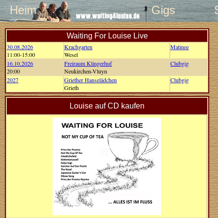
Heim
Gigs
Waiting For Louise Live
30.08.2026
Krachgarten
Matinee
11:00-15:00
Wesel
16.10.2026
Freiraum Klingerhuf
Clubgig
20:00
Neukirchen-Vluyn
2027
Griether Hanselädchen
Clubgig
Grieth
Louise auf CD kaufen