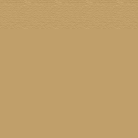
[
100 Meisterwerke
] [
1001 Alben
] [
Aktuelle Besetzung
] [
Banjogirls
] [
Blue Note
] [
Br
[
Drummer/Singer/Songwriters
] [
DVD
] [
ECM
] [
Epiphone Casino
] [
Fakebook
] [
F
[
Jahresrückblick 2023
] [
Jumboladies
] [
Kiosk
] [
Live Classics
] [
Lost & Found
] [
Louise On V
[
Rotation
] [
Rusty Nails
] [
Songs To T