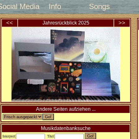
Social Media
Info
Songs
<<
>>
Jahresrückblick
2025
Andere Seiten aufziehen ...
Musikdatenbanksuche
Interpret:
Titel: