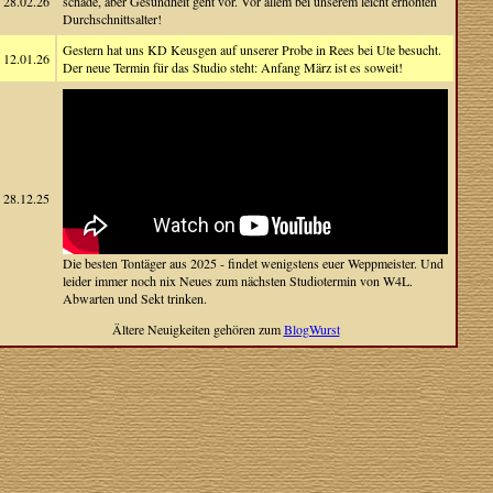
28.02.26
schade, aber Gesundheit geht vor. Vor allem bei unserem leicht erhöhten
Durchschnittsalter!
Gestern hat uns KD Keusgen auf unserer Probe in Rees bei Ute besucht.
12.01.26
Der neue Termin für das Studio steht: Anfang März ist es soweit!
28.12.25
Die besten Tontäger aus 2025 - findet wenigstens euer Weppmeister. Und
leider immer noch nix Neues zum nächsten Studiotermin von W4L.
Abwarten und Sekt trinken.
Ältere Neuigkeiten gehören zum
BlogWurst