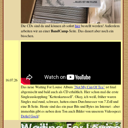
Die CDs sind da und können ab sofort
hier
bestellt werden! Außerdem
BandCamp
arbeiten wir an einer
-Seite. Das dauert aber noch ein
bisschen.
16.07.26
Das neue Waiting For Louise Album
"Not My Cup Of Tea"
ist final
abgemischt und bald auch als CD erhältlich. Hier schon mal die erste
Singleauskopplung "Kettenkarussell". Okay, ich weiß, früher waren
Singles mal rund, schwarz, hatten einen Durchmesser von 7 Zoll und
eine B-Seite. Heute sind das ein paar Bits und Bytes im Internet - aber
immerhin gibt es neben dem Ton auch Bilder von unserem Videospezi
Detlef Goch
!