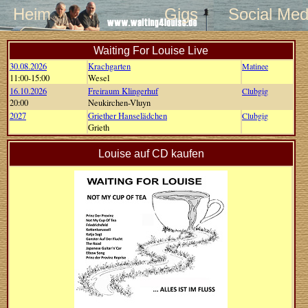
Heim
Gigs
Social Med
Waiting For Louise Live
30.08.2026
Krachgarten
Matinee
11:00-15:00
Wesel
16.10.2026
Freiraum Klingerhuf
Clubgig
20:00
Neukirchen-Vluyn
2027
Griether Hanselädchen
Clubgig
Grieth
Louise auf CD kaufen