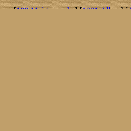
[
100 Meisterwerke
] [
1001 Alben
] [
[
Brasil!
] [
Tim Buckley
] [
Catacombo
[
Covergirls
] [
Cover The Cover
] [
Cover
[
Nick Drake
] [
Drummer/Singer/Song
[
Fakebook
] [
Fender
] [
Flyin
[
Gibson ES 335
] [
Gibson Firebird
] [
G
[
Impressum
] [
Impulse!
] [
Infomate
[
Jumboladies
] [
Kiosk
] [
Live Classic
[
Musikdatenbank
] [
Musings In Stere
[
Pressestimmen
] [
Rain Meditation
] [
R
[
Rotation
] [
Rusty Nails
] [
Songs To 
[
Statistik
] [
Steel
] [
Telecaster
] [
A T
[