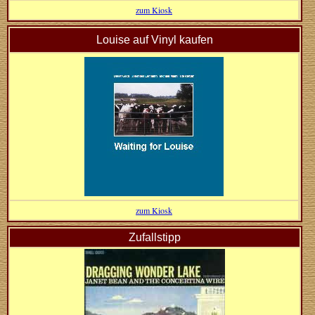
zum Kiosk
Louise auf Vinyl kaufen
zum Kiosk
Zufallstipp