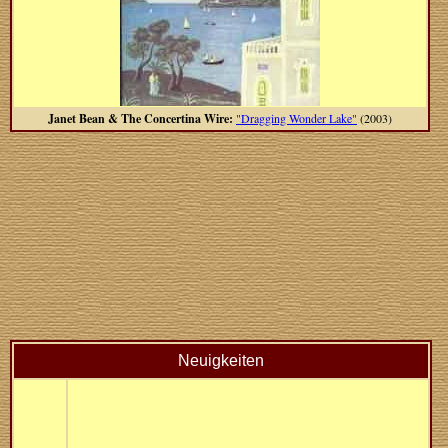
Janet Bean & The Concertina Wire:
"Dragging Wonder Lake"
(2003)
Neuigkeiten