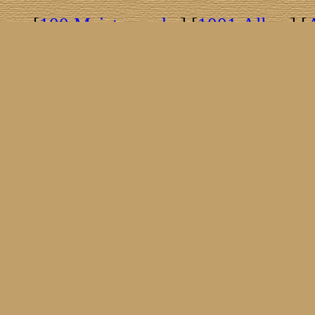
[
100 Meisterwerke
] [
1001 Alben
] [
[
Brasil!
] [
Tim Buckley
] [
Catacombo
[
Covergirls
] [
Cover The Cover
] [
Cover
[
Nick Drake
] [
Drummer/Singer/Song
[
Fakebook
] [
Fender
] [
Flyin
[
Gibson ES 335
] [
Gibson Firebird
] [
G
[
Impressum
] [
Impulse!
] [
Infomate
[
Jumboladies
] [
Kiosk
] [
Live Classic
[
Musikdatenbank
] [
Musings In Stere
[
Pressestimmen
] [
Rain Meditation
] [
R
[
Rotation
] [
Rusty Nails
] [
Songs To 
[
Statistik
] [
Steel
] [
Telecaster
] [
A T
[