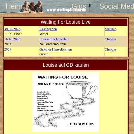
Heim
Gigs
Social Med
Waiting For Louise Live
30.08.2026
Krachgarten
Matinee
11:00-15:00
Wesel
16.10.2026
Freiraum Klingerhuf
Clubgig
20:00
Neukirchen-Vluyn
2027
Griether Hanselädchen
Clubgig
Grieth
Louise auf CD kaufen