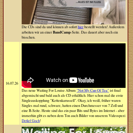
Die CDs sind da und können ab sofort
hier
bestellt werden! Außerdem
BandCamp
arbeiten wir an einer
-Seite. Das dauert aber noch ein
bisschen.
16.07.26
Das neue Waiting For Louise Album
"Not My Cup Of Tea"
ist final
abgemischt und bald auch als CD erhältlich. Hier schon mal die erste
Singleauskopplung "Kettenkarussell". Okay, ich weiß, früher waren
Singles mal rund, schwarz, hatten einen Durchmesser von 7 Zoll und
eine B-Seite. Heute sind das ein paar Bits und Bytes im Internet - aber
immerhin gibt es neben dem Ton auch Bilder von unserem Videospezi
Detlef Goch
!