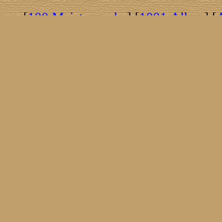
[
100 Meisterwerke
] [
1001 Alben
] [
[
Brasil!
] [
Tim Buckley
] [
Catacombo
[
Covergirls
] [
Cover The Cover
] [
Cover
[
Nick Drake
] [
Drummer/Singer/Song
[
Fakebook
] [
Fender
] [
Flyin
[
Gibson ES 335
] [
Gibson Firebird
] [
G
[
Impressum
] [
Impulse!
] [
Infomate
[
Jumboladies
] [
Kiosk
] [
Live Classic
[
Musikdatenbank
] [
Musings In Stere
[
Pressestimmen
] [
Rain Meditation
] [
R
[
Rotation
] [
Rusty Nails
] [
Songs To 
[
Statistik
] [
Steel
] [
Telecaster
] [
A T
[