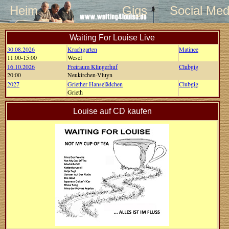
Heim
Gigs
Social Med
Waiting For Louise Live
30.08.2026
Krachgarten
Matinee
11:00-15:00
Wesel
16.10.2026
Freiraum Klingerhuf
Clubgig
20:00
Neukirchen-Vluyn
2027
Griether Hanselädchen
Clubgig
Grieth
Louise auf CD kaufen