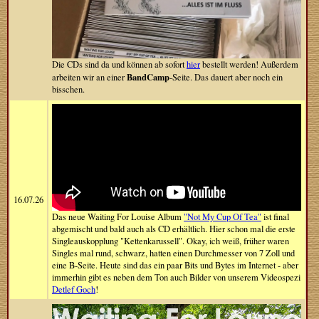
Die CDs sind da und können ab sofort
hier
bestellt werden! Außerdem
BandCamp
arbeiten wir an einer
-Seite. Das dauert aber noch ein
bisschen.
16.07.26
Das neue Waiting For Louise Album
"Not My Cup Of Tea"
ist final
abgemischt und bald auch als CD erhältlich. Hier schon mal die erste
Singleauskopplung "Kettenkarussell". Okay, ich weiß, früher waren
Singles mal rund, schwarz, hatten einen Durchmesser von 7 Zoll und
eine B-Seite. Heute sind das ein paar Bits und Bytes im Internet - aber
immerhin gibt es neben dem Ton auch Bilder von unserem Videospezi
Detlef Goch
!