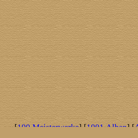
[
100 Meisterwerke
] [
1001 Alben
] [
[
Brasil!
] [
Tim Buckley
] [
Catacombo