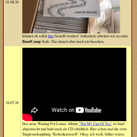
01.08.26
können ab sofort
hier
bestellt werden! Außerdem arbeiten wir an einer
BandCamp
-Seite. Das dauert aber noch ein bisschen.
16.07.26
Das neue Waiting For Louise Album
"Not My Cup Of Tea"
ist final
abgemischt und bald auch als CD erhältlich. Hier schon mal die erste
Singleauskopplung "Kettenkarussell". Okay, ich weiß, früher waren