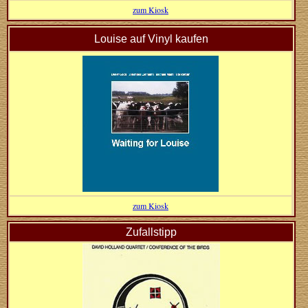
zum Kiosk
Louise auf Vinyl kaufen
zum Kiosk
Zufallstipp