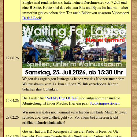
Singles mal rund, schwarz, hatten einen Durchmesser von 7 Zoll und
eine B-Seite. Heute sind das ein paar Bits und Bytes im Internet - aber
immerhin gibt es neben dem Ton auch Bilder von unserem Videospezi
Detlef Goch
!
12.06.26
Wegen des ergiebigen Juniregens haben wir das Konzert unter dem
Walnussbaum vom 13. Juni auf den 25. Juli verschoben. Karten
behalten ihre Gültigkeit.
Die Lieder für
"Not My Cup Of Tea"
sind aufgenommen und die
15.04.26
Abmischung ist in der Mache. Hier ein paar
Studioimpressionen
.
Wir müssen leider noch einmal verschieben auf Ende März. Ist zwar
28.02.26
schade, aber Gesundheit geht vor. Vor allem bei unserem leicht
erhöhten Durchschnittsalter!
Gestern hat uns KD Keusgen auf unserer Probe in Rees bei Ute
12.01.26
besucht. Der neue Termin für das Studio steht: Anfang März ist es