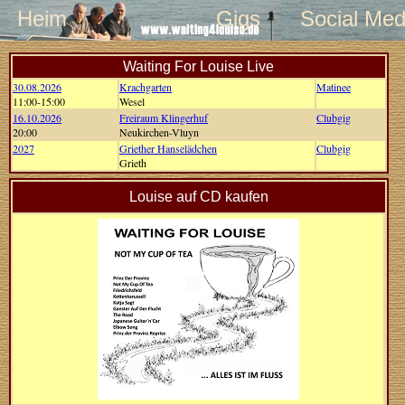
Heim
Gigs
Social Med
Waiting For Louise Live
30.08.2026
Krachgarten
Matinee
11:00-15:00
Wesel
16.10.2026
Freiraum Klingerhuf
Clubgig
20:00
Neukirchen-Vluyn
2027
Griether Hanselädchen
Clubgig
Grieth
Louise auf CD kaufen