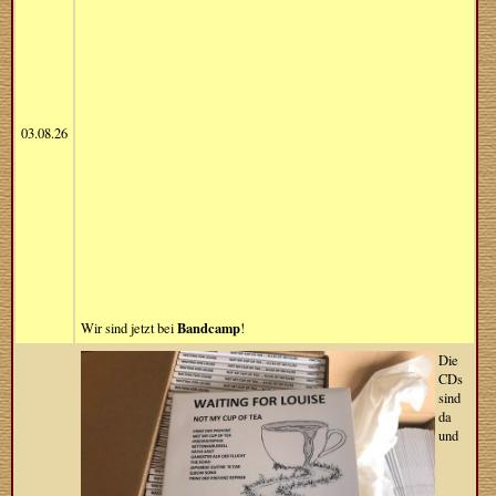
03.08.26
Bandcamp
Wir sind jetzt bei
!
Die
CDs
sind
da
und