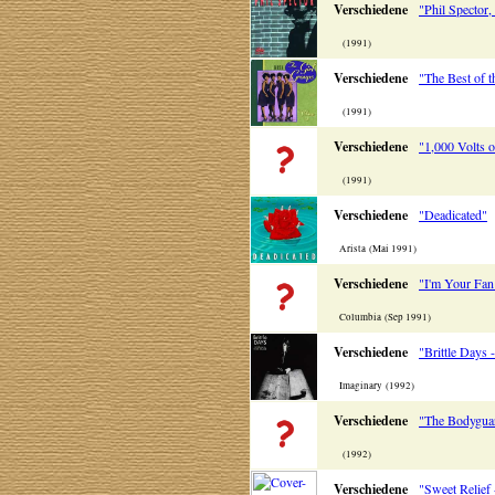
Verschiedene
"Phil Spector
(1991)
Verschiedene
"The Best of 
(1991)
Verschiedene
"1,000 Volts 
(1991)
Verschiedene
"Deadicated"
Arista (Mai 1991)
Verschiedene
"I'm Your Fan
Columbia (Sep 1991)
Verschiedene
"Brittle Days 
Imaginary (1992)
Verschiedene
"The Bodyguar
(1992)
Verschiedene
"Sweet Relief 