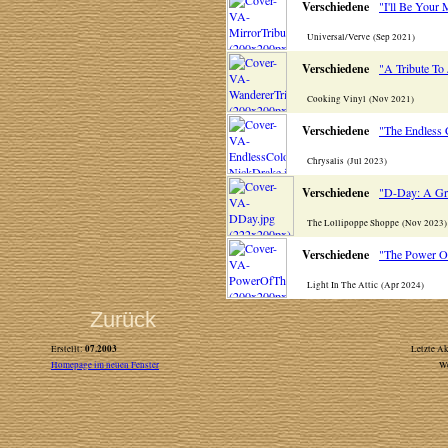
Verschiedene
"I'll Be Your
Universal/Verve (Sep 2021)
Verschiedene
"A Tribute To
Cooking Vinyl (Nov 2021)
Verschiedene
"The Endless 
Chrysalis (Jul 2023)
Verschiedene
"D-Day: A Gra
The Lollipoppe Shoppe (Nov 2023
Verschiedene
"The Power Of
Light In The Attic (Apr 2024)
Zurück
07.2003
Erstellt:
Letzte Ak
Homepage im neuen Fenster
W