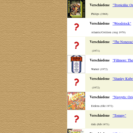
Verschiedene
"Tropicália: O
Philips (1968)
Verschiedene
"Woodstock"
Atlantic/Cotilion (Aug 1970)
Verschiedene
"The Nonesuc
(1971)
Verschiedene
"Fillmore: Th
Warner (1972)
Verschiedene
"Stanley Kubr
(1972)
Verschiedene
"Nuggets: Orig
Elektra (Okt 1972)
Verschiedene
"Tommy"
Ode (Feb 1973)