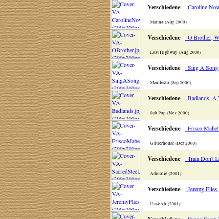
Verschiedene
"Caroline No
Marina (Aug 2000)
Verschiedene
"O Brother, W
Lost Highway (Aug 2000)
Verschiedene
"Sing A Song 
Manifesto (Sep 2000)
Verschiedene
"Badlands: A 
Sub Pop (Nov 2000)
Verschiedene
"Frisco Mabel
Glitterhouse (Dez 2000)
Verschiedene
"Train Don't 
Arhoolie (2001)
Verschiedene
"Jeremy Flies
Um&Ah (2001)