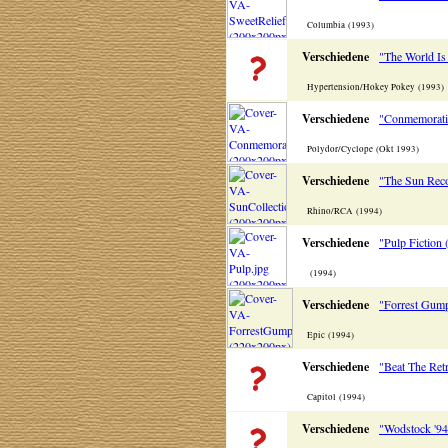
Columbia (1993)
Verschiedene
"The World Is
Hypertension/Hokey Pokey (1993)
Verschiedene
"Conmemorati
Polydor/Cyclope (Okt 1993)
Verschiedene
"The Sun Reco
Rhino/RCA (1994)
Verschiedene
"Pulp Fiction 
(1994)
Verschiedene
"Forrest Gump
Epic (1994)
Verschiedene
"Beat The Ret
Capitol (1994)
Verschiedene
"Wodstock '94