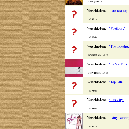
L+R (1981)
Verschiedene
"Greatest Rap 
(1981)
Verschiedene
"Footloose"
(1984)
Verschiedene
"The Indestru
Shanachie (1985)
Verschiedene
"La Vie En R
New Rose (1985)
Verschiedene
"Top Gun"
(1986)
Verschiedene
"Sun City"
(1986)
Verschiedene
"Dirty Dancin
(1987)