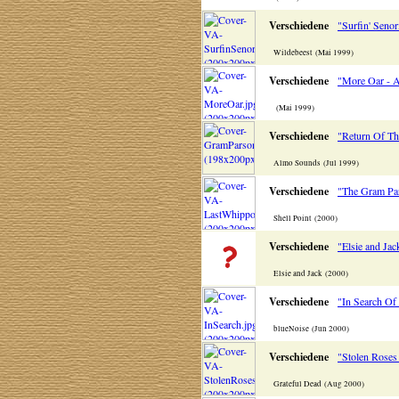
Verschiedene
"Surfin' Senor
Wildebeest (Mai 1999)
Verschiedene
"More Oar - A
(Mai 1999)
Verschiedene
"Return Of Th
Almo Sounds (Jul 1999)
Verschiedene
"The Gram Par
Shell Point (2000)
Verschiedene
"Elsie and Ja
Elsie and Jack (2000)
Verschiedene
"In Search Of
blueNoise (Jun 2000)
Verschiedene
"Stolen Roses
Grateful Dead (Aug 2000)