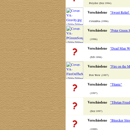
Polydor (Dez 1994)
Verschiedene
"Sweet Relief 
Columbia (1996)
Verschiedene
"Peter Green
(1996)
Verschiedene
"Dead Man Wa
(Feb 1996)
Verschiedene
"Fire on the 
Pow Wow (1997)
Verschiedene
"Titanic"
(1997)
Verschiedene
"Tibetan Free
(Dez 1997)
Verschiedene
"Bleecker Stre
(1999)