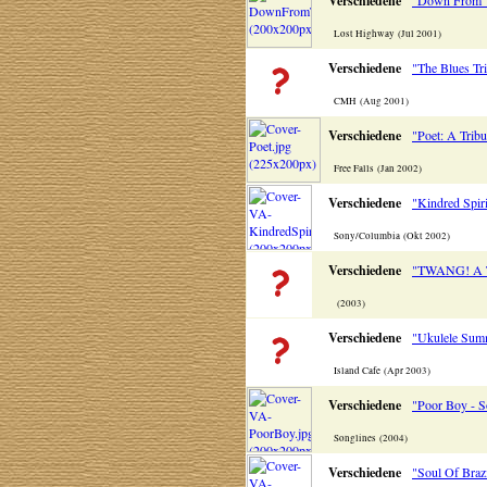
Verschiedene
"Down From 
Lost Highway (Jul 2001)
Verschiedene
"The Blues Tr
CMH (Aug 2001)
Verschiedene
"Poet: A Trib
Free Falls (Jan 2002)
Verschiedene
"Kindred Spir
Sony/Columbia (Okt 2002)
Verschiedene
"TWANG! A
(2003)
Verschiedene
"Ukulele Sum
Island Cafe (Apr 2003)
Verschiedene
"Poor Boy - 
Songlines (2004)
Verschiedene
"Soul Of Braz