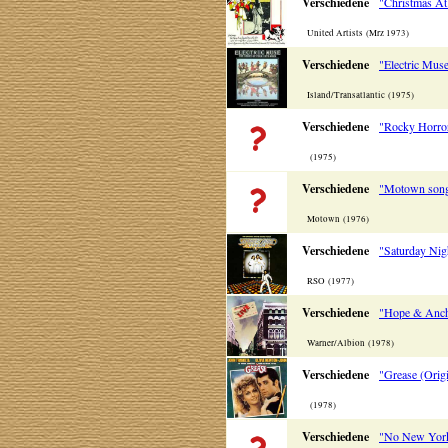
Verschiedene
"Christmas At 
United Artists (Mrz 1973)
Verschiedene
"Electric Mus
Island/Transatlantic (1975)
Verschiedene
"Rocky Horro
(1975)
Verschiedene
"Motown songb
Motown (1976)
Verschiedene
"Saturday Nig
RSO (1977)
Verschiedene
"Hope & Anch
Warner/Albion (1978)
Verschiedene
"Grease (Orig
(1978)
Verschiedene
"No New Yor