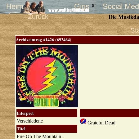
Heim
Gigs
Social Med
Zurück
Die Musikda
St
Archiveintrag #1426 (693464)
Interpret
Verschiedene
Grateful Dead
Titel
Fire On The Mountain -