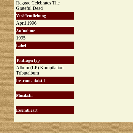
Reggae Celebrates The
Grateful Dead
Veröffentlichung
April 1996
Aufnahme
1995
Label
Tonträgertyp
Album (LP) Kompilation
Tributalbum
Instrumentalstil
Musikstil
Essembleart