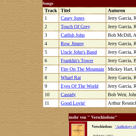
Songs
Track
Titel
Autoren
1
Casey Jones
Jerry Garcia, 
2
Touch Of Grey
Jerry Garcia, 
3
Catfish John
Bob McDill, A
4
Row Jimmy
Jerry Garcia, 
5
Uncle John's Band
Jerry Garcia, 
6
Franklin's Tower
Jerry Garcia, 
7
Fire On The Mountain
Mickey Hart, 
8
Wharf Rat
Jerry Garcia, 
9
Eyes Of The World
Jerry Garcia, 
10
Cassidy
Bob Weir, Jo
11
Good Lovin'
Arthur Resnic
mehr von " Verschiedene"
Verschiedene
"Anthology o
Folkways (1952)