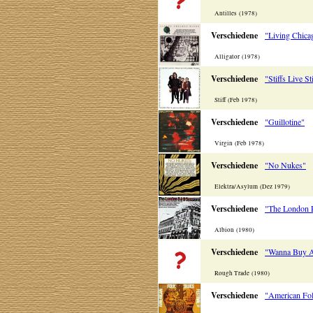
Antilles (1978)
Verschiedene
"Living Chica
Alligator (1978)
Verschiedene
"Stiffs Live St
Stiff (Feb 1978)
Verschiedene
"Guillotine"
Virgin (Feb 1978)
Verschiedene
"No Nukes"
Elektra/Asylum (Dez 1979)
Verschiedene
"The London 
Albion (1980)
Verschiedene
"Wanna Buy A
Rough Trade (1980)
Verschiedene
"American Fol