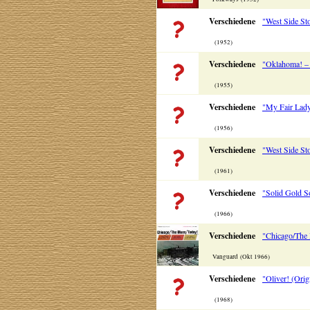
Verschiedene
"West Side St
(1952)
Verschiedene
"Oklahoma! – 
(1955)
Verschiedene
"My Fair Lady
(1956)
Verschiedene
"West Side St
(1961)
Verschiedene
"Solid Gold S
(1966)
Verschiedene
"Chicago/The 
Vanguard (Okt 1966)
Verschiedene
"Oliver! (Orig
(1968)