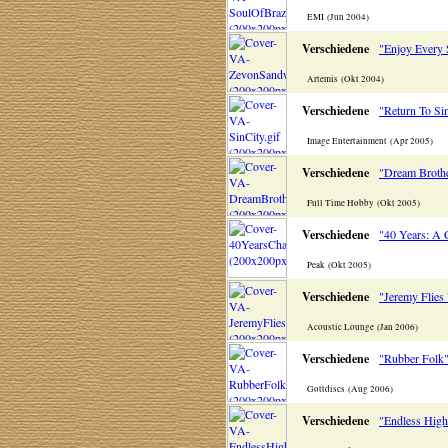
EMI (Jun 2004)
Verschiedene
"Enjoy Every
Artemis (Okt 2004)
Verschiedene
"Return To Si
Image Entertainment (Apr 2005)
Verschiedene
"Dream Brothe
Full Time Hobby (Okt 2005)
Verschiedene
"40 Years: A 
Peak (Okt 2005)
Verschiedene
"Jeremy Flies
Acoustic Lounge (Jan 2006)
Verschiedene
"Rubber Folk
Gottdiscs (Aug 2006)
Verschiedene
"Endless Hig