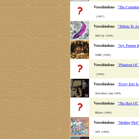
Verschiedene
"The Complete
(1987)
Verschiedene
"Tribute To A
Sub Up (1988)
Verschiedene
"Sgt. Pepper
NME (1988)
Verschiedene
"Phantom Of T
(1988)
Verschiedene
"Every Day Is
New Rose (Jan 1989)
Verschiedene
"The Best Of 
Rhino (1990)
Verschiedene
"Melting Plot"
SST (1990)