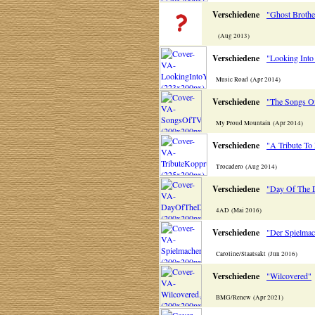
Verschiedene
"Ghost Brothe
(Aug 2013)
Verschiedene
"Looking Into
Music Road (Apr 2014)
Verschiedene
"The Songs O
My Proud Mountain (Apr 2014)
Verschiedene
"A Tribute To
Trocadero (Aug 2014)
Verschiedene
"Day Of The 
4AD (Mai 2016)
Verschiedene
"Der Spielmac
Caroline/Staatsakt (Jun 2016)
Verschiedene
"Wilcovered"
BMG/Renew (Apr 2021)