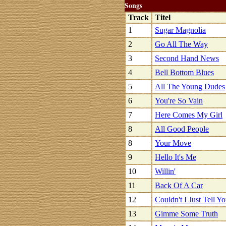
Songs
Track
Titel
1
Sugar Magnolia
2
Go All The Way
3
Second Hand News
4
Bell Bottom Blues
5
All The Young Dudes
6
You're So Vain
7
Here Comes My Girl
8
All Good People
8
Your Move
9
Hello It's Me
10
Willin'
11
Back Of A Car
12
Couldn't I Just Tell Y
13
Gimme Some Truth