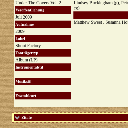
Under The Covers Vol. 2
Lindsey Buckingham (g), Peter
eg)
Veröffentlichung
Juli 2009
Matthew Sweet , Susanna Ho
Aufnahme
2009
Label
Shout Factory
Tonträgertyp
Album (LP)
Instrumentalstil
Musikstil
Essembleart
Zitate