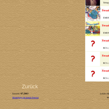
Tetrag
Swee
EMI/Ha
Swee
EMI/Ha
Swee
RCA (
Swee
RCA (
Swee
RCA (
Zurück
07.2003
Erstellt:
Letzte Ak
Homepage im neuen Fenster
W