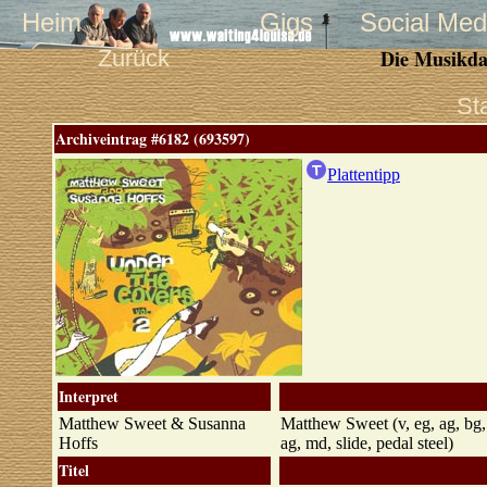
Heim
Gigs
Social Med
Zurück
Die Musikda
St
Archiveintrag #6182 (693597)
Plattentipp
Interpret
Matthew Sweet & Susanna
Matthew Sweet (v, eg, ag, bg,
Hoffs
ag, md, slide, pedal steel)
Titel