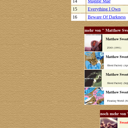
14
Maggie Mae
15
Everything I Own
16
Beware Of Darkness
mehr von " Matthew Sw
Matthew Swee
ZOO (1991)
Matthew Sweet
Shout Factory (Ap
Matthew Swee
Shout Factory (Se
Matthew Sweet
Floating World (N
noch mehr von 
Swee