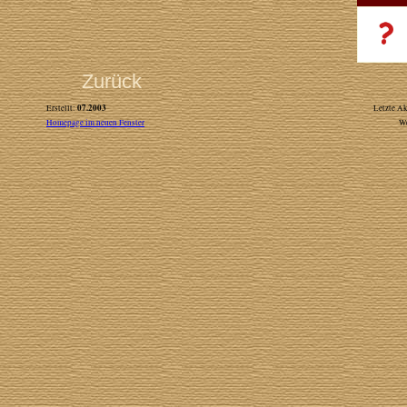
Zurück
07.2003
Erstellt:
Letzte Ak
Homepage im neuen Fenster
W