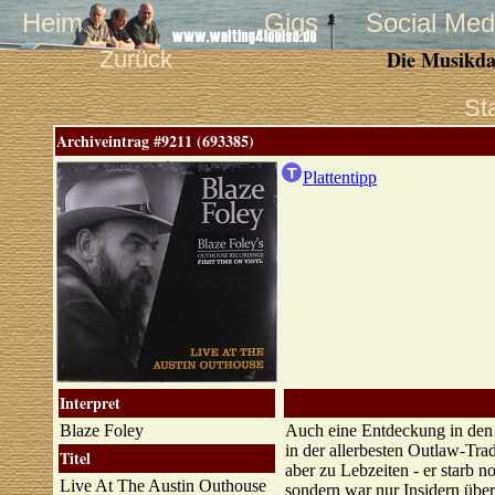
Heim
Gigs
Social Med
Zurück
Die Musikda
St
Archiveintrag #9211 (693385)
Plattentipp
Interpret
Blaze Foley
Auch eine Entdeckung in den 
in der allerbesten Outlaw-Tra
Titel
aber zu Lebzeiten - er starb n
Live At The Austin Outhouse
sondern war nur Insidern übe