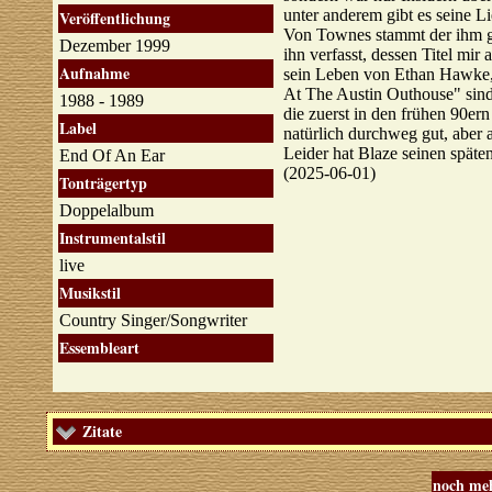
unter anderem gibt es seine L
Veröffentlichung
Von Townes stammt der ihm g
Dezember 1999
ihn verfasst, dessen Titel mir 
Aufnahme
sein Leben von Ethan Hawke,
At The Austin Outhouse" sind
1988 - 1989
die zuerst in den frühen 90er
Label
natürlich durchweg gut, aber 
Leider hat Blaze seinen späten
End Of An Ear
(2025-06-01)
Tonträgertyp
Doppelalbum
Instrumentalstil
live
Musikstil
Country Singer/Songwriter
Essembleart
Zitate
noch meh