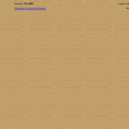
07.2003
Erstellt:
Letzte Ak
Homepage im neuen Fenster
W