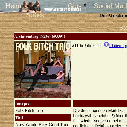
Heim
Gigs
Social Med
Zurück
Die Musikda
St
Archiveintrag #9236 (693394)
#11
in Jahresliste
Plattentip
Interpret
Folk Bitch Trio
Die drei singenden Mädelz aus
höchstwahrscheinlich!) über 
Titel
fast wieder vergessen bei mir
Now Would Be A Good Time
endlich das Debüt zu ordern, d