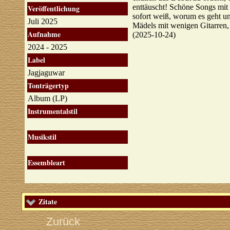
enttäuscht! Schöne Songs mit 
Veröffentlichung
sofort weiß, worum es geht un
Juli 2025
Mädels mit wenigen Gitarren,
Aufnahme
(2025-10-24)
2024 - 2025
Label
Jagjaguwar
Tonträgertyp
Album (LP)
Instrumentalstil
Musikstil
Essembleart
Zitate
Zurück