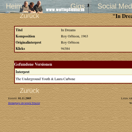
Heim
Gigs
Social Med
Zurück
"In Dre
Titel
In Dreams
Komposition
Roy Orbison, 1963
Originalinterpret
Roy Orbison
Klicks
94384
Gefundene Versionen
Interpret
The Underground Youth & Laura Carbone
Zurück
01.11.2005
Erstellt:
Letzte Ak
Homepage im neuen Fenster
W