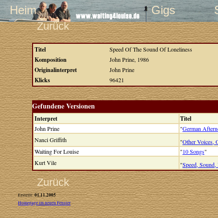
Heim
Gigs
Zurück
Titel
Speed Of The Sound Of Loneliness
Komposition
John Prine, 1986
Originalinterpret
John Prine
Klicks
96421
Gefundene Versionen
Interpret
Titel
John Prine
"
German Aftern
Nanci Griffith
"
Other Voices,
Waiting For Louise
"
10 Songs
"
Kurt Vile
"
Speed, Sound,
Zurück
01.11.2005
Erstellt:
Homepage im neuen Fenster