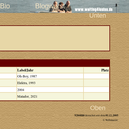
Bio
Blogwurst
Unten
Label/Jahr
Platz
Oh-Boy, 1987
Elektra, 1993
2004
Matador, 2021
Oben
9284088
01.11.2005
Besucher seit dem
© Webmaster: