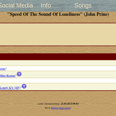
Social Media
Info
Songs
"Speed Of The Sound Of Loneliness" (John Prine)
oons
"
 Other Rooms
"
 Lonely KV (EP)
"
25.05.2023 09:03
Letzte Aktualisierung:
We’re
Waiting For Louise
!