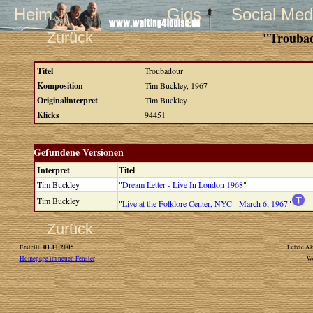
Heim
Gigs
Social Med
Zurück
"Troubad
Titel
Troubadour
Komposition
Tim Buckley, 1967
Originalinterpret
Tim Buckley
Klicks
94451
Gefundene Versionen
Interpret
Titel
Tim Buckley
"
Dream Letter - Live In London 1968
"
Tim Buckley
"
Live at the Folklore Center, NYC - March 6, 1967
"
Zurück
01.11.2005
Erstellt:
Letzte Ak
Homepage im neuen Fenster
W