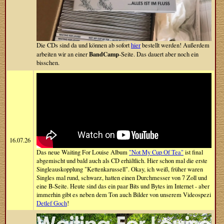
Die CDs sind da und können ab sofort
hier
bestellt werden! Außerdem
BandCamp
arbeiten wir an einer
-Seite. Das dauert aber noch ein
bisschen.
16.07.26
Das neue Waiting For Louise Album
"Not My Cup Of Tea"
ist final
abgemischt und bald auch als CD erhältlich. Hier schon mal die erste
Singleauskopplung "Kettenkarussell". Okay, ich weiß, früher waren
Singles mal rund, schwarz, hatten einen Durchmesser von 7 Zoll und
eine B-Seite. Heute sind das ein paar Bits und Bytes im Internet - aber
immerhin gibt es neben dem Ton auch Bilder von unserem Videospezi
Detlef Goch
!