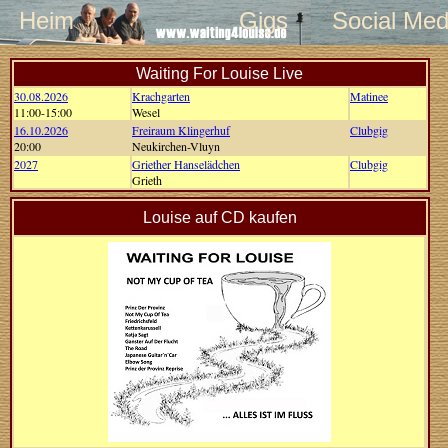
Heim
Gigs
Social Med
Waiting For Louise Live
30.08.2026
Krachgarten
Matinee
11:00-15:00
Wesel
16.10.2026
Freiraum Klingerhuf
Clubgig
20:00
Neukirchen-Vluyn
2027
Griether Hanselädchen
Clubgig
Grieth
Louise auf CD kaufen