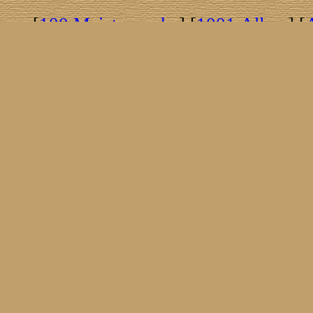
[
100 Meisterwerke
] [
1001 Alben
] [
[
Brasil!
] [
Tim Buckley
] [
Catacombo
[
Covergirls
] [
Cover The Cover
] [
Cover
[
Nick Drake
] [
Drummer/Singer/Song
[
Fakebook
] [
Fender
] [
Flyin
[
Gibson ES 335
] [
Gibson Firebird
] [
G
[
Impressum
] [
Impulse!
] [
Infomate
[
Jumboladies
] [
Kiosk
] [
Live Classic
[
Musikdatenbank
] [
Musings In Stere
[
Pressestimmen
] [
Rain Meditation
] [
R
[
Rotation
] [
Rusty Nails
] [
Songs To 
[
Statistik
] [
Steel
] [
Telecaster
] [
A T
[