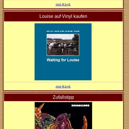
zum Kiosk
Louise auf Vinyl kaufen
zum Kiosk
Zufallstipp