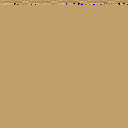
[
100 Meisterwerke
] [
1001 Alben
] [
[
Brasil!
] [
Tim Buckley
] [
Catacombo
[
Covergirls
] [
Cover The Cover
] [
Cover
[
Nick Drake
] [
Drummer/Singer/Song
[
Fakebook
] [
Fender
] [
Flyin
[
Gibson ES 335
] [
Gibson Firebird
] [
G
[
Impressum
] [
Impulse!
] [
Infomate
[
Jumboladies
] [
Kiosk
] [
Live Classic
[
Musikdatenbank
] [
Musings In Stere
[
Pressestimmen
] [
Rain Meditation
] [
R
[
Rotation
] [
Rusty Nails
] [
Songs To 
[
Statistik
] [
Steel
] [
Telecaster
] [
A T
[
© Webmaster:
Micha