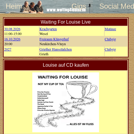
Heim
Gigs
Social Med
Waiting For Louise Live
30.08.2026
Krachgarten
Matinee
11:00-15:00
Wesel
16.10.2026
Freiraum Klingerhuf
Clubgig
20:00
Neukirchen-Vluyn
2027
Griether Hanselädchen
Clubgig
Grieth
Louise auf CD kaufen