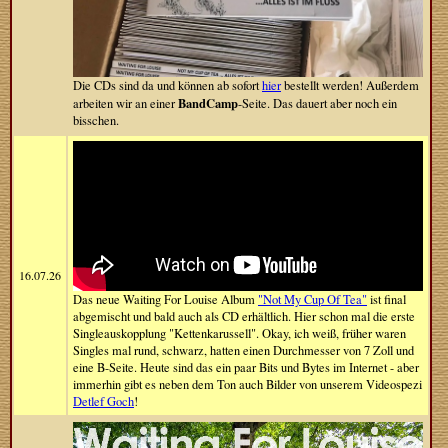
Die CDs sind da und können ab sofort
hier
bestellt werden! Außerdem
BandCamp
arbeiten wir an einer
-Seite. Das dauert aber noch ein
bisschen.
16.07.26
Das neue Waiting For Louise Album
"Not My Cup Of Tea"
ist final
abgemischt und bald auch als CD erhältlich. Hier schon mal die erste
Singleauskopplung "Kettenkarussell". Okay, ich weiß, früher waren
Singles mal rund, schwarz, hatten einen Durchmesser von 7 Zoll und
eine B-Seite. Heute sind das ein paar Bits und Bytes im Internet - aber
immerhin gibt es neben dem Ton auch Bilder von unserem Videospezi
Detlef Goch
!