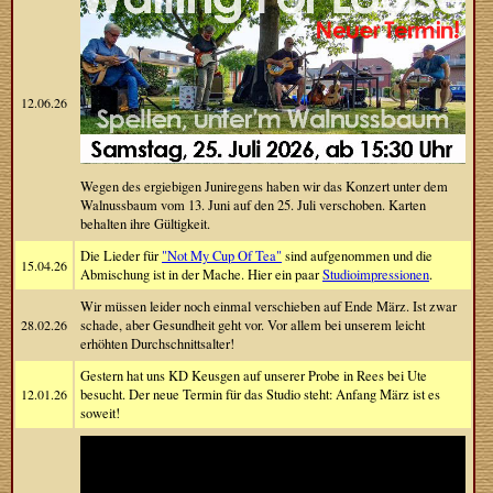
12.06.26
Wegen des ergiebigen Juniregens haben wir das Konzert unter dem
Walnussbaum vom 13. Juni auf den 25. Juli verschoben. Karten
behalten ihre Gültigkeit.
Die Lieder für
"Not My Cup Of Tea"
sind aufgenommen und die
15.04.26
Abmischung ist in der Mache. Hier ein paar
Studioimpressionen
.
Wir müssen leider noch einmal verschieben auf Ende März. Ist zwar
28.02.26
schade, aber Gesundheit geht vor. Vor allem bei unserem leicht
erhöhten Durchschnittsalter!
Gestern hat uns KD Keusgen auf unserer Probe in Rees bei Ute
12.01.26
besucht. Der neue Termin für das Studio steht: Anfang März ist es
soweit!