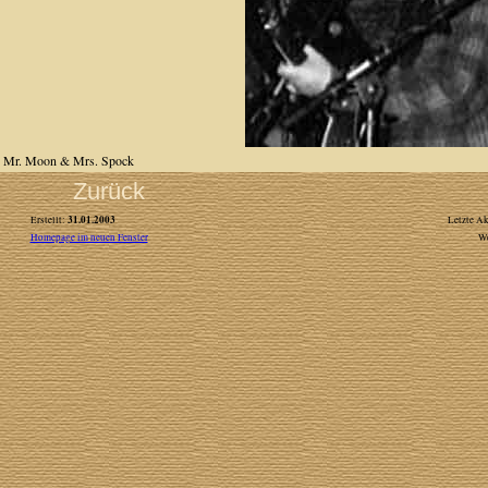
Mr. Moon & Mrs. Spock
Zurück
31.01.2003
Erstellt:
Letzte Ak
Homepage im neuen Fenster
W