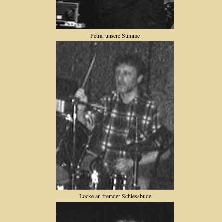
Petra, unsere Stimme
Locke an fremder Schiessbude