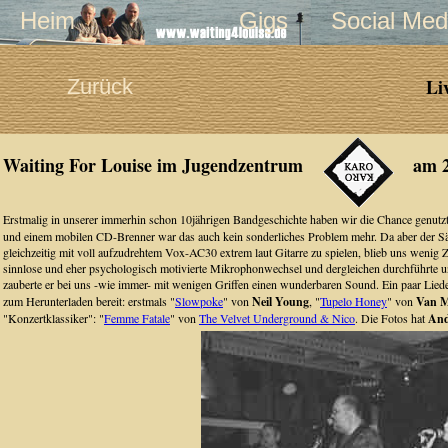
Heim
Gigs
Social Med
Zurück
Li
Waiting For Louise im Jugendzentrum
am 2
Erstmalig in unserer immerhin schon 10jährigen Bandgeschichte haben wir die Chance genutz
und einem mobilen CD-Brenner war das auch kein sonderliches Problem mehr. Da aber der Sä
gleichzeitig mit voll aufzudrehtem Vox-AC30 extrem laut Gitarre zu spielen, blieb uns wenig
sinnlose und eher psychologisch motivierte Mikrophonwechsel und dergleichen durchführte u
zauberte er bei uns -wie immer- mit wenigen Griffen einen wunderbaren Sound. Ein paar Lieder
zum Herunterladen bereit: erstmals "
Slowpoke
" von
Neil Young
, "
Tupelo Honey
" von
Van M
"Konzertklassiker": "
Femme Fatale
" von
The Velvet Underground & Nico
. Die Fotos hat
And