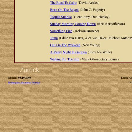
The Road To Cairo
(David Ackles)
Born On The Bayou
(John C. Fogerty)
Tequila Sunrise
(Glenn Frey, Don Henley)
Sunday Morning Coming Down
(Kris Kristofferson)
Something Fine
(Jackson Browne)
Jump
(Eddie van Halen, Alex van Halen, Michael Anthony
Out On The Weekend
(Neil Young)
A Rainy Night In Georgia
(Tony Joe White)
Waiting For The Sun
(Mark Olson, Gary Louris)
Zurück
05.10.2003
Erstellt:
Letzte Ak
Homepage im neuen Fenster
W