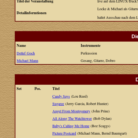
Titel der Veranstaltung
live auf dem LINUX-Truck!
Locke & Michael als Gitar
Detailinformtionen
haltet Ausschau nach dem
Di
Name
Instrumente
Detlef Goch
Perkussion
Michael Mann
Gesang, Gitarre, Dobro
D
Set
Pos.
Titel
Candy Says
(Lou Reed)
Sugaree
(Jerry Garcia, Robert Hunter)
Angel From Montgomery
(John Prine)
All Along The Watchtower
(Bob Dylan)
Baby's Calling Me Home
(Boz Scaggs)
Picture Postcard
(Michael Mann, Bernd Baumgart)