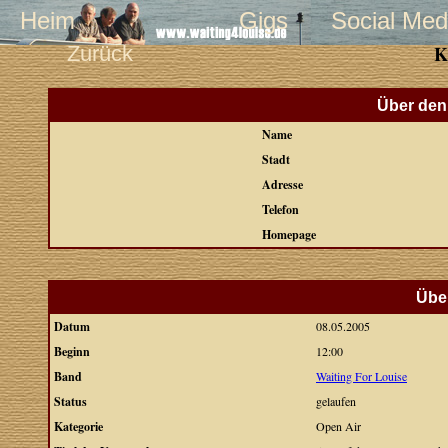
Heim
Gigs
Social Med
Zurück
K
Über den 
Name
Stadt
Adresse
Telefon
Homepage
Über
Datum
08.05.2005
Beginn
12:00
Band
Waiting For Louise
Status
gelaufen
Kategorie
Open Air