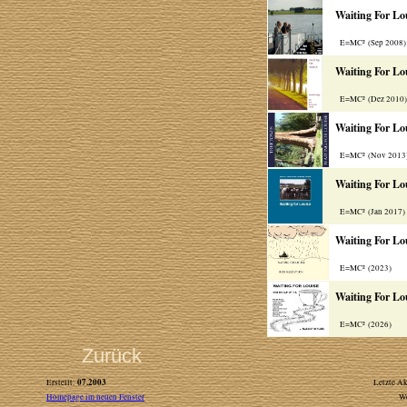
Waiting For Lo
E=MC² (Sep 2008
Waiting For Lo
E=MC² (Dez 2010
Waiting For Lo
E=MC² (Nov 2013
Waiting For Lo
E=MC² (Jan 2017
Waiting For Lo
E=MC² (2023)
Waiting For Lo
E=MC² (2026)
Zurück
07.2003
Erstellt:
Letzte Ak
Homepage im neuen Fenster
W