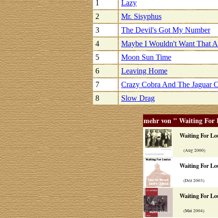
1
Lazy
2
Mr. Sisyphus
3
The Devil's Got My Number
4
Maybe I Wouldn't Want That 
5
Moon Sun Time
6
Leaving Home
7
Crazy Cobra And The Jaguar C
8
Slow Drag
mehr von " Waiting For 
Waiting For Lo
(Aug 2000)
Waiting For Lo
(Dez 2003)
Waiting For Lo
(Mai 2004)