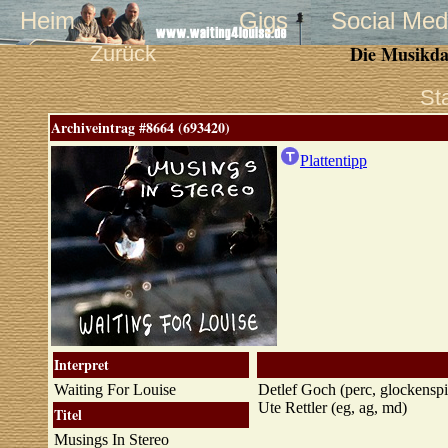
Heim
Gigs
Social Med
Zurück
Die Musikda
St
Archiveintrag #8664 (693420)
Plattentipp
Interpret
Waiting For Louise
Detlef Goch (perc, glockensp
Ute Rettler (eg, ag, md)
Titel
Musings In Stereo