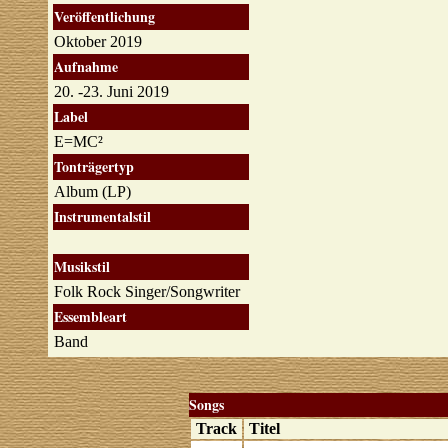
Veröffentlichung
Oktober 2019
Aufnahme
20. -23. Juni 2019
Label
E=MC²
Tonträgertyp
Album (LP)
Instrumentalstil
Musikstil
Folk Rock Singer/Songwriter
Essembleart
Band
Songs
Track
Titel