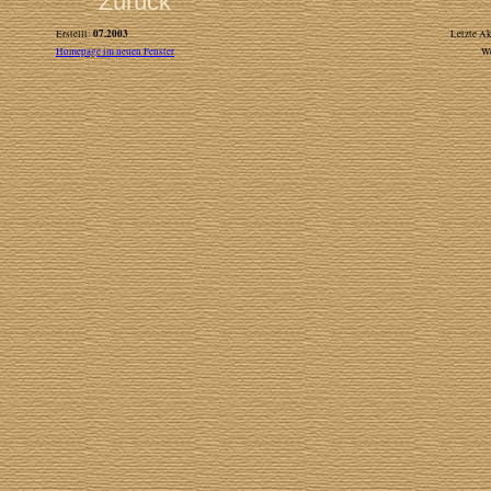
Zurück
07.2003
Erstellt:
Letzte Ak
Homepage im neuen Fenster
W