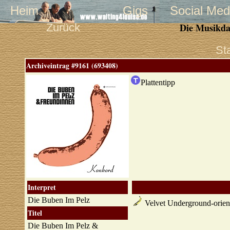
Heim
Gigs
Social Med
Zurück
Die Musikda
St
Archiveintrag #9161 (693408)
Plattentipp
Interpret
Die Buben Im Pelz
Velvet Underground-orien
Titel
Die Buben Im Pelz &