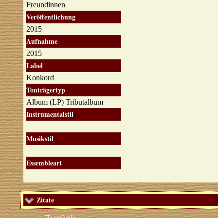
Freundinnen
Veröffentlichung
2015
Aufnahme
2015
Label
Konkord
Tonträgertyp
Album (LP) Tributalbum
Instrumentalstil
Musikstil
Essembleart
Zitate