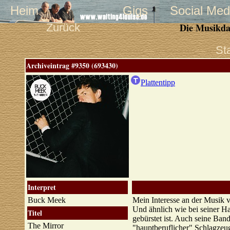
Heim
Gigs
Social Med
Zurück
Die Musikda
St
Archiveintrag #9350 (693430)
Plattentipp
Interpret
Buck Meek
Mein Interesse an der Musik v
Und ähnlich wie bei seiner Ha
Titel
gebürstet ist. Auch seine Ban
The Mirror
"hauptberuflicher" Schlagzeu