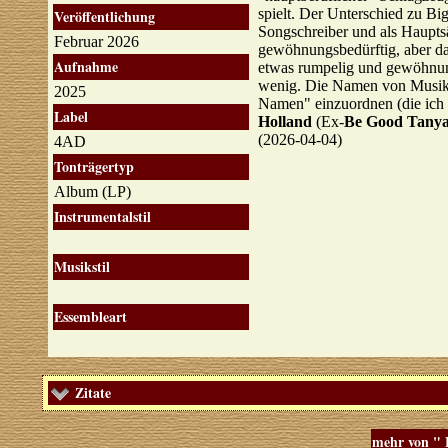
spielt. Der Unterschied zu Big
Veröffentlichung
Songschreiber und als Hauptsä
Februar 2026
gewöhnungsbedürftig, aber das
Aufnahme
etwas rumpelig und gewöhnungs
wenig. Die Namen von Musikern
2025
Namen" einzuordnen (die ich 
Label
Holland
(Ex-
Be Good Tanya
(2026-04-04)
4AD
Tonträgertyp
Album (LP)
Instrumentalstil
Musikstil
Essembleart
Zitate
mehr von "