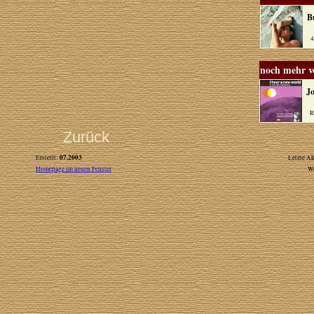
B
4A
noch mehr 
J
RP
Zurück
07.2003
Erstellt:
Letzte Ak
Homepage im neuen Fenster
W