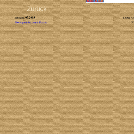
Zurück
07.2003
Erstellt:
Letzte Ak
Homepage im neuen Fenster
W