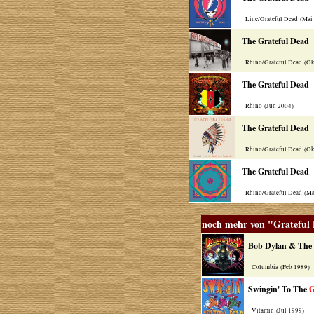
Line/Grateful Dead (Mai
The Grateful Dead
Rhino/Grateful Dead (Ok
The Grateful Dead
Rhino (Jun 2004)
The Grateful Dead
Rhino/Grateful Dead (Ok
The Grateful Dead
Rhino/Grateful Dead (Ma
noch mehr von "Grateful
Bob Dylan & The
Columbia (Feb 1989)
Swingin' To The
G
Vitamin (Jul 1999)