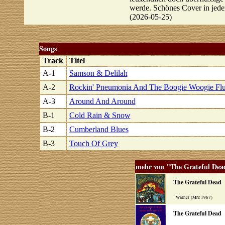
werde. Schönes Cover in jede
(2026-05-25)
Songs
Track
Titel
A-1
Samson & Delilah
A-2
Rockin' Pneumonia And The Boogie Woogie Fl
A-3
Around And Around
B-1
Cold Rain & Snow
B-2
Cumberland Blues
B-3
Touch Of Grey
mehr von "The Grateful Dea
The Grateful Dead
Warner (Mrz 1967)
The Grateful Dead