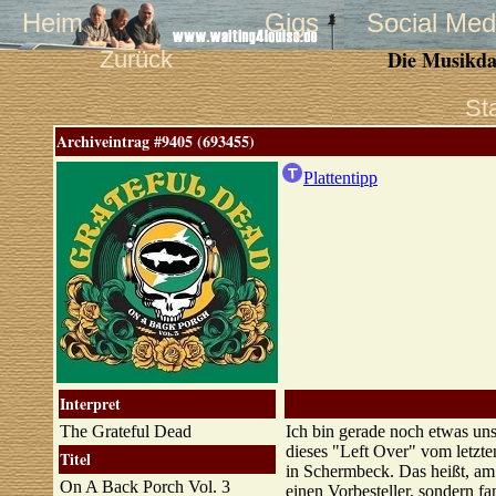
Heim
Gigs
Social Med
Zurück
Die Musikda
St
Archiveintrag #9405 (693455)
Plattentipp
Interpret
The Grateful Dead
Ich bin gerade noch etwas uns
dieses "Left Over" vom letzt
Titel
in Schermbeck. Das heißt, am 
On A Back Porch Vol. 3
einen Vorbesteller, sondern f