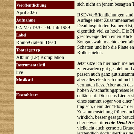
sich nicht an jenem besagten T
Veröffentlichung
April 2026
RSD-Veröffentlichungen sind i
Aufnahme
Auflage einer Zusammenarbeit
Dead inspirierten Brauerei is
02. Mai 1970 - 04. Juli 1989
eigentlich viel zu hoch. Die P
Label
geschweige denn einen Blick i
Songauswahl machte ebenfalls
Rhino/Grateful Dead
Schatten und hab die Platte e
Tonträgertyp
Rolle spielen.
Album (LP) Kompilation
Jetzt sitze ich hier nach mein
Instrumentalstil
zu erwarten) gut gespielt und
live
passen auch ganz gut zusamme
Musikstil
aber alles elektrisch und nich
vermuten liess. Aber auch das
hohen Anschaffungspreises lei
Essembleart
enttäuscht. Die sechs Lieder
eines stammt sogar von einer "
tragisch, denn der "Flow" der 
Zusammenstellung früher auch
wirklich, besser gesagt: brauc
eher etwas für
echte Dead He
vielleicht auch gerne zu Brau
letztendlich doch überflüssi