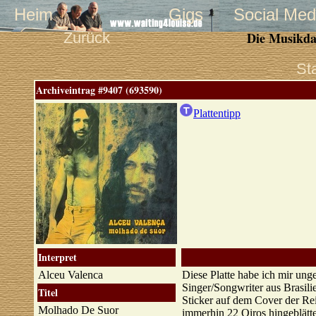
Heim
Gigs
Social Med
Zurück
Die Musikda
St
Archiveintrag #9407 (693590)
Plattentipp
Interpret
Alceu Valenca
Diese Platte habe ich mir ung
Singer/Songwriter aus Brasili
Titel
Sticker auf dem Cover der Re
Molhado De Suor
immerhin 22 Oiros hingeblätte