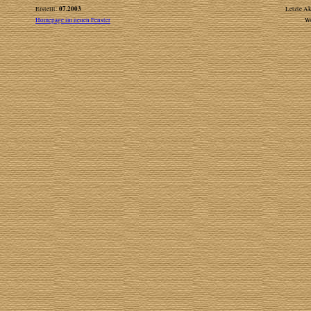
07.2003
Erstellt:
Letzte Ak
Homepage im neuen Fenster
W