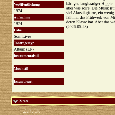
bärtiger, langhaariger Hippie
Veröffentlichung
aber was soll's. Die Musik is
1974
viel Akustikgitarre, ein weni
Aufnahme
fällt mir das Frühwerk von M
deren Klasse hat. Aber das w
1974
(2026-05-28)
Label
Som Livre
Tonträgertyp
Album (LP)
Instrumentalstil
Musikstil
Essembleart
Zitate
Zurück