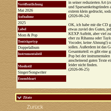
in seiner reduzierten Art (
Veröffentlichung
und Sparsamkeitsgründen au
Mai 2026
extrem klein gedruckt, soda
(2026-06-24)
Aufnahme
2025
OK, ich habe mir die CD ger
Label
etwas zuviel des Guten, je
KEXP Auftritt, aber viel zu
Mom & Pop
eher zu Rihanna oder Taylo
Tonträgertyp
Vocoder, keine Ahnung!) un
sollen. Außerdem ist das G
Doppelalbum
Gesamturteil: es gibt eine
Instrumentalstil
Pop bei der instrumentalen
anscheinend guten Texte e
leider nicht finden.
Musikstil
(2026-06-25)
Singer/Songwriter
Essembleart
Zitate
Zurück