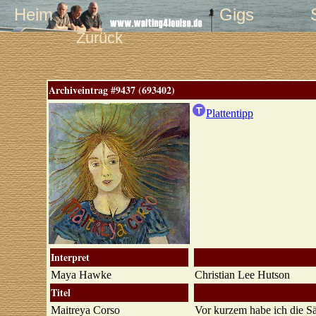
Heim
Gigs
Zurück
Archiveintrag #9437 (693402)
Plattentipp
Interpret
Maya Hawke
Christian Lee Hutson
Titel
Maitreya Corso
Vor kurzem habe ich die S