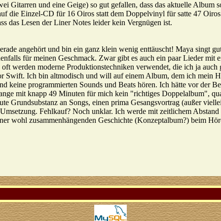
zwei Gitarren und eine Geige) so gut gefallen, dass das aktuelle Album 
f die Einzel-CD für 16 Oiros statt dem Doppelvinyl für satte 47 Oiros
ss das Lesen der Liner Notes leider kein Vergnügen ist.
ade angehört und bin ein ganz klein wenig enttäuscht! Maya singt gut, 
denfalls für meinen Geschmack. Zwar gibt es auch ein paar Lieder mit
 oft werden moderne Produktionstechniken verwendet, die ich ja auch ga
r Swift. Ich bin altmodisch und will auf einem Album, dem ich mein Herz
d keine programmierten Sounds und Beats hören. Ich hätte vor der Best
ange mit knapp 49 Minuten für mich kein "richtiges Doppelalbum", quas
 gute Grundsubstanz an Songs, einen prima Gesangsvortrag (außer viell
 Umsetzung. Fehlkauf? Noch unklar. Ich werde mit zeitlichem Abstand
iner wohl zusammenhängenden Geschichte (Konzeptalbum?) beim Hören