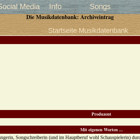
Social Media
Info
Songs
Die Musikdatenbank: Archiveintrag
Startseite Musikdatenbank
Produzent
Mit eigenen Worten ...
ängerin, Songschreiberin (und im Hauptberuf wohl Schauspielerin) du