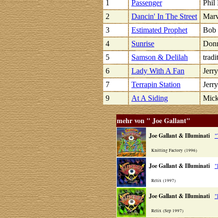
1
Passenger
Phil
2
Dancin' In The Street
Marv
3
Estimated Prophet
Bob 
4
Sunrise
Donn
5
Samson & Delilah
tradi
6
Lady With A Fan
Jerry
7
Terrapin Station
Jerry
9
At A Siding
Mick
mehr von " Joe Gallant"
Joe Gallant & Illuminati
"
Knitting Factory (1996)
Joe Gallant & Illuminati
"
Relix (1997)
Joe Gallant & Illuminati
"
Relix (Sep 1997)