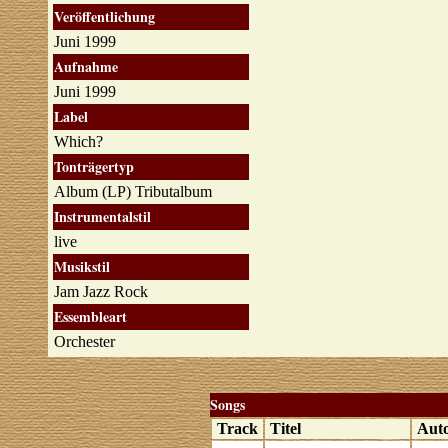
Veröffentlichung
Juni 1999
Aufnahme
Juni 1999
Label
Which?
Tonträgertyp
Album (LP) Tributalbum
Instrumentalstil
live
Musikstil
Jam Jazz Rock
Essembleart
Orchester
Songs
Track
Titel
Aut