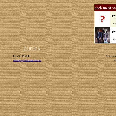
noch mehr vo
Tw
Sadd
Tw
Sadd
Zurück
07.2003
Erstellt:
Letzte Ak
Homepage im neuen Fenster
W