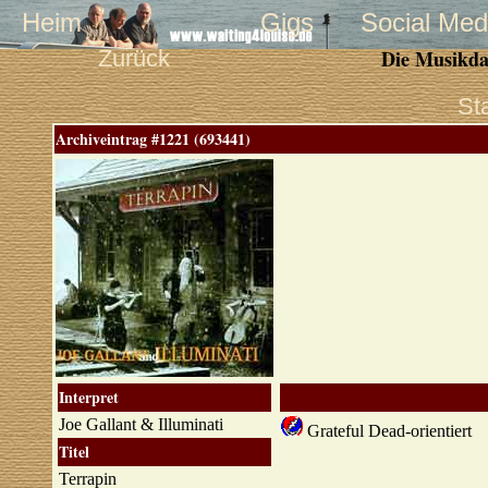
Heim
Gigs
Social Med
Zurück
Die Musikda
St
Archiveintrag #1221 (693441)
Interpret
Joe Gallant & Illuminati
Grateful Dead-orientiert
Titel
Terrapin