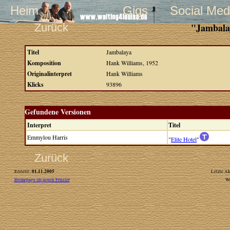
Heim
Gigs
Social Med
Zurück
"Jambala
Titel
Jambalaya
Komposition
Hank Williams, 1952
Originalinterpret
Hank Williams
Klicks
93896
Gefundene Versionen
Interpret
Titel
Emmylou Harris
"
Elite Hotel
"
Zurück
01.11.2005
Erstellt:
Letzte Ak
Homepage im neuen Fenster
W