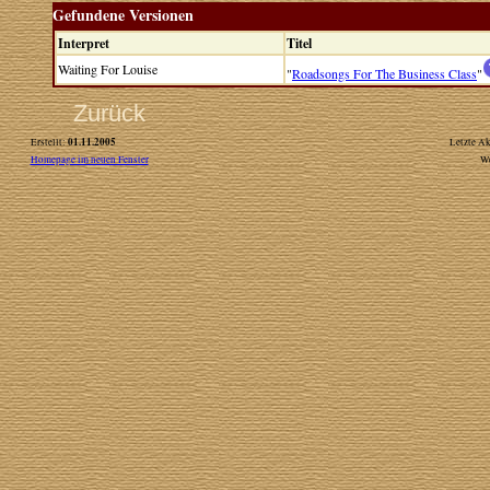
Gefundene Versionen
Interpret
Titel
Waiting For Louise
"
Roadsongs For The Business Class
"
Zurück
01.11.2005
Erstellt:
Letzte Ak
Homepage im neuen Fenster
W