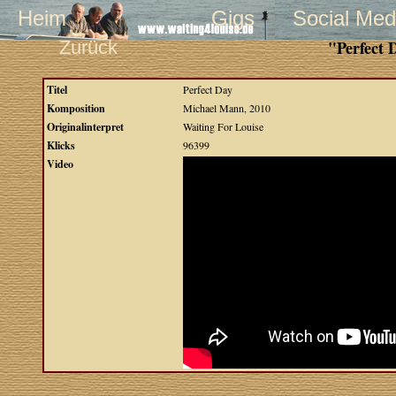
Heim
Gigs
Social Med
Zurück
"Perfect 
Titel
Perfect Day
Komposition
Michael Mann, 2010
Originalinterpret
Waiting For Louise
Klicks
96399
Video