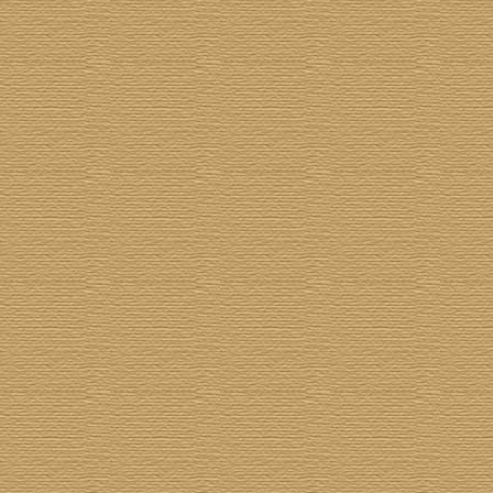
für ein Livealbum - nur neues Mat
Fremdkompositionen.
Auf "Made In Japan" oder "Frampto
lange warten. No Deep Purple, Ple
zu meiner musikalischen Sozialisa