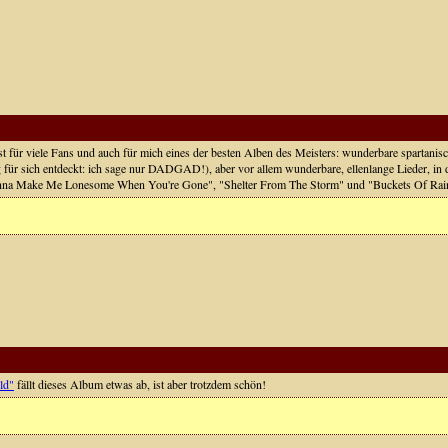
 für viele Fans und auch für mich eines der besten Alben des Meisters: wunderbare spartanisc
g für sich entdeckt: ich sage nur DADGAD!), aber vor allem wunderbare, ellenlange Lieder, in 
onna Make Me Lonesome When You're Gone", "Shelter From The Storm" und "Buckets Of Rai
ld"
fällt dieses Album etwas ab, ist aber trotzdem schön!