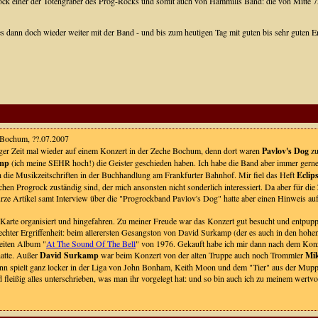
ck einer der Totengräber des Prog-Rocks und somit auch von Hammills Band: die von Mitte 7
s dann doch wieder weiter mit der Band - und bis zum heutigen Tag mit guten bis sehr guten E
 Bochum, ??.07.2007
nger Zeit mal wieder auf einem Konzert in der Zeche Bochum, denn dort waren
Pavlov's Dog
zu
amp
(ich meine SEHR hoch!) die Geister geschieden haben. Ich habe die Band aber immer gerne ge
 die Musikzeitschriften in der Buchhandlung am Frankfurter Bahnhof. Mir fiel das Heft
Eclip
chen Progrock zuständig sind, der mich ansonsten nicht sonderlich interessiert. Da aber für di
urze Artikel samt Interview über die "Progrockband Pavlov's Dog" hatte aber einen Hinweis au
arte organisiert und hingefahren. Zu meiner Freude war das Konzert gut besucht und entpuppte s
echter Ergriffenheit: beim allerersten Gesangston von David Surkamp (der es auch in den hohe
eiten Album "
At The Sound Of The Bell
" von 1976. Gekauft habe ich mir dann nach dem Kon
hatte. Außer
David Surkamp
war beim Konzert von der alten Truppe auch noch Trommler
Mik
ann spielt ganz locker in der Liga von John Bonham, Keith Moon und dem "Tier" aus der Mup
 fleißig alles unterschrieben, was man ihr vorgelegt hat: und so bin auch ich zu meinem w