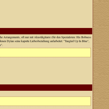
he Arrangements, oft nur mit Akustikgitarre (für den Spezialisten: His Bobness
denen Dylan seine kaputte Liebesbeziehung aufarbeitet: "Tangled Up In Blue",
n".