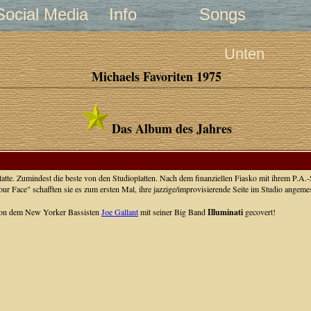
Social Media
Info
Songs
Unten
Michaels Favoriten 1975
Das Album des Jahres
latte. Zumindest die beste von den Studioplatten. Nach dem finanziellen Fiasko mit ihrem P.
r Face" schafften sie es zum ersten Mal, ihre jazzige/improvisierende Seite im Studio angem
von dem New Yorker Bassisten
Joe Gallant
mit seiner Big Band
Illuminati
gecovert!