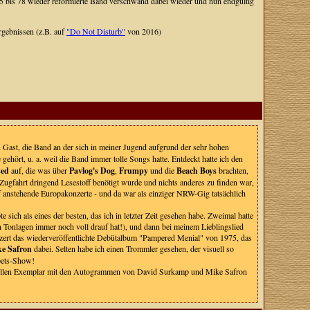
5 bis 78 wieder reformierte Band verschwand dabei wieder und nun endgültig
rgebnissen (z.B. auf
"Do Not Disturb"
von 2016)
 Gast, die Band an der sich in meiner Jugend aufgrund der sehr hohen
hört, u. a. weil die Band immer tolle Songs hatte. Entdeckt hatte ich den
sed
auf, die was über
Pavlog's Dog
,
Frumpy
und die
Beach Boys
brachten,
e Zugfahrt dringend Lesestoff benötigt wurde und nichts anderes zu finden war,
f anstehende Europakonzerte - und da war als einziger NRW-Gig tatsächlich
ich als eines der besten, das ich in letzter Zeit gesehen habe. Zweimal hatte
n Tonlagen immer noch voll drauf hat!), und dann bei meinem Lieblingslied
zert das wiederveröffentlichte Debütalbum "Pampered Menial" von 1975, das
e Safron
dabei. Selten habe ich einen Trommler gesehen, der visuell so
pets-Show!
ertvollen Exemplar mit den Autogrammen von David Surkamp und Mike Safron