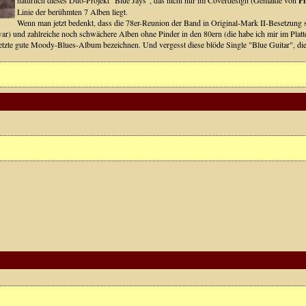
natürlich dieses Duo-Projekt "Blue Jays", das nicht nur im Coverdesign (Gemälde von
Ph
Linie der berühmten 7 Alben liegt.
Wenn man jetzt bedenkt, dass die 78er-Reunion der Band in Original-Mark II-Besetzung sc
r) und zahlreiche noch schwächere Alben ohne Pinder in den 80ern (die habe ich mir im Platte
etzte gute Moody-Blues-Album bezeichnen. Und vergesst diese blöde Single "Blue Guitar", die dam