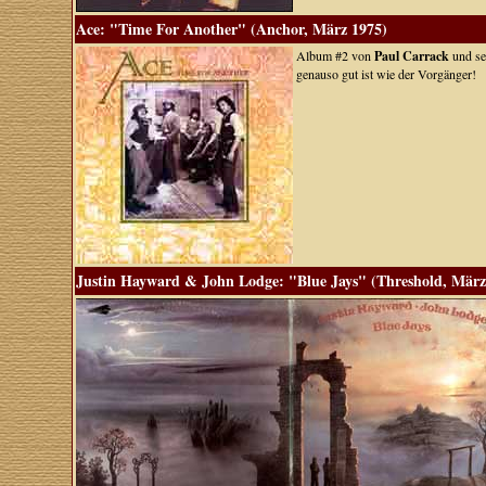
Ace: "Time For Another" (Anchor, März 1975)
Album #2 von
Paul Carrack
und se
genauso gut ist wie der Vorgänger!
Justin Hayward & John Lodge: "Blue Jays" (Threshold, März