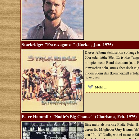
Stackridge: "Extravaganza" (Rocket, Jan. 1975)
Dieses Album steht schon so lange be
70er oder frühe 80er. Es ist das "an
komplett neue Band dazukam (u. a. 
inzwischen sehr, muss aber doch zug
in den 70ern das (kommerziell erfo
(03.04.2009)
Mehr ...
Peter Hammill: "Nadir's Big Chance" (Charisma, Feb. 1975)
Eine mehr als kuriose Platte. Peter
deren Ex-Mitglieder
Guy Evans
(dr
den "Punk" Nadir, wobei manche Stüc