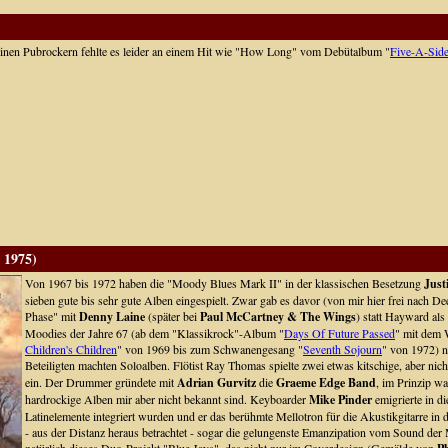
inen Pubrockern fehlte es leider an einem Hit wie "How Long" vom Debütalbum "
Five-A-Sid
 1975)
Von 1967 bis 1972 haben die "Moody Blues Mark II" in der klassischen Besetzung
Just
sieben gute bis sehr gute Alben eingespielt. Zwar gab es davor (von mir hier frei nach D
Phase" mit
Denny Laine
(später bei
Paul McCartney & The Wings
) statt Hayward als
Moodies der Jahre 67 (ab dem "Klassikrock"-Album "
Days Of Future Passed
" mit dem 
Children's Children
" von 1969 bis zum Schwanengesang "
Seventh Sojourn
" von 1972) n
Beteiligten machten Soloalben. Flötist Ray Thomas spielte zwei etwas kitschige, aber ni
ein. Der Drummer gründete mit
Adrian Gurvitz
die
Graeme Edge Band
, im Prinzip wa
hardrockige Alben mir aber nicht bekannt sind. Keyboarder
Mike Pinder
emigrierte in d
Latinelemente integriert wurden und er das berühmte Mellotron für die Akustikgitarre in di
- aus der Distanz heraus betrachtet - sogar die gelungenste Emanzipation vom Sound der 