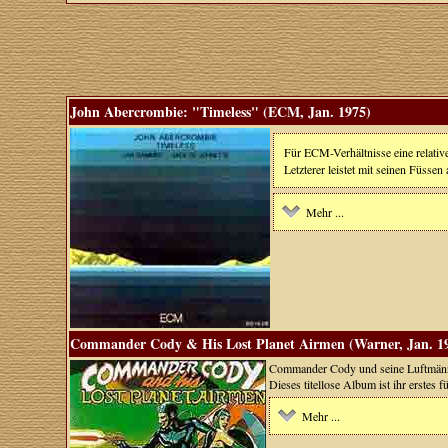
John Abercrombie: "Timeless" (ECM, Jan. 1975)
Für ECM-Verhältnisse eine relativ
Letzterer leistet mit seinen Füsse
Mehr ...
Commander Cody & His Lost Planet Airmen (Warner, Jan. 1
Commander Cody und seine Luftmänner
Dieses titellose Album ist ihr erstes 
Mehr ...