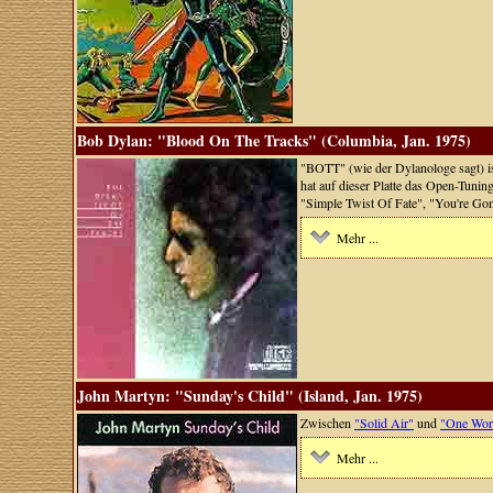
Bob Dylan: "Blood On The Tracks" (Columbia, Jan. 1975)
"BOTT" (wie der Dylanologe sagt) ist
hat auf dieser Platte das Open-Tunin
"Simple Twist Of Fate", "You're G
Mehr ...
John Martyn: "Sunday's Child" (Island, Jan. 1975)
Zwischen
"Solid Air"
und
"One Wor
Mehr ...