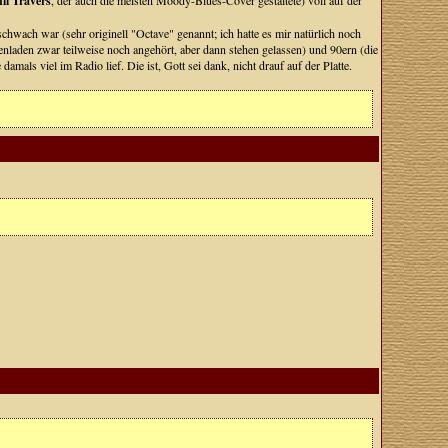
il Travers
, der auch die meisten Moody-Blues-Cover gestaltete) voll auf der
hwach war (sehr originell "Octave" genannt; ich hatte es mir natürlich noch
nladen zwar teilweise noch angehört, aber dann stehen gelassen) und 90ern (die
als viel im Radio lief. Die ist, Gott sei dank, nicht drauf auf der Platte.