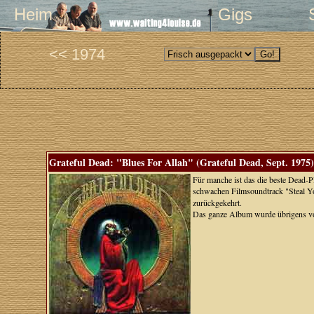
Heim
Gigs
<< 1974
Grateful Dead: "Blues For Allah" (Grateful Dead, Sept. 1975)
Für manche ist das die beste Dead-P
schwachen Filmsoundtrack "Steal You
zurückgekehrt.
Das ganze Album wurde übrigens 