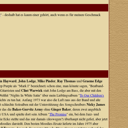
e
" - deshalb hat es kaum einer gehört, auch wenn es für meinen Geschmack
in Hayward
,
John Lodge
,
Mike Pinder
,
Ray Thomas
und
Graeme Edge
eep Purple als "Mark I" bezeichnet) schon eine, man könnte sagen, "Beatband-
 Gitarristen und
Clint Warwick
statt John Lodge am Bass, die aber mit den
Welthit "Nights In White Satin" über mein Lieblingsalbum "
To Our Children's
ichts zu tun hat. Anfang 1973 war also die Luft raus aus der Band und alle
cht schlechte Soloalben mit der Unterstützung des Songschreibers
Nicky James
r das die
Baker-Gurvitz Army
ohne
Ginger Baker
, deren zwei angeblich
ie USA und spielte dort sein Album "
The Promise
" ein, bei dem Jazz- und
e Ecke stellte und das mir damals (deswegen?) überhaupt nicht gefiel, aber jetzt
Moodies darstellt. Den besten Moodies-Ersatz lieferte im Jahre 1975 aber