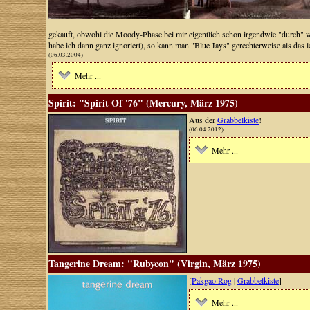
gekauft, obwohl die Moody-Phase bei mir eigentlich schon irgendwie "durch" wa
habe ich dann ganz ignoriert), so kann man "Blue Jays" gerechterweise als das l
(06.03.2004)
Mehr ...
Spirit: "Spirit Of '76" (Mercury, März 1975)
Aus der
Grabbelkiste
!
(06.04.2012)
Mehr ...
Tangerine Dream: "Rubycon" (Virgin, März 1975)
[
Pakgao Rog
|
Grabbelkiste
]
Mehr ...