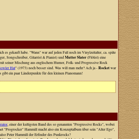
h es gekauft habe. "Wann" war auf jeden Fall noch im Vinylzeitalter, ca. späte
er, Songschreiber, Gitarrist & Pianist) und
Mutter Slater
(Flötist) eine
mit seiner Mischung aus englischem Humor, Folk- und Progressive Rock
Bowler Hat
" (1973) noch besser sind. Was will man mehr? Ach ja -
Rocket
war
 gibt ein paar Länderpunkte für den kleinen Pianomann!
rator
, einer der kultigsten Band des so genannten "Progressive Rocks", wobei
hnet "Progrocker" Hammill macht also ein Konzeptalbum über sein "Alter Ego",
 also Peter Hammill der Erfinder des Punkrocks?