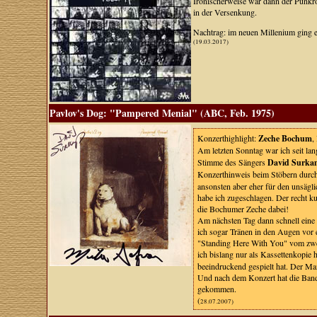
Ironischerweise war dann der Punkro
in der Versenkung.
Nachtrag: im neuen Millenium ging e
(19.03.2017)
Pavlov's Dog: "Pampered Menial" (ABC, Feb. 1975)
Konzerthighlight:
Zeche Bochum
,
Am letzten Sonntag war ich seit la
Stimme des Sängers
David Surk
Konzerthinweis beim Stöbern durch
ansonsten aber eher für den unsägli
habe ich zugeschlagen. Der recht k
die Bochumer Zeche dabei!
Am nächsten Tag dann schnell eine K
ich sogar Tränen in den Augen vor 
"Standing Here With You" vom zw
ich bislang nur als Kassettenkopie 
beeindruckend gespielt hat. Der M
Und nach dem Konzert hat die Band
gekommen.
(
28.07.2007)