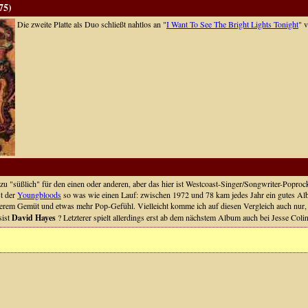
75)
Die zweite Platte als Duo schließt nahtlos an "
I Want To See The Bright Lights Tonight
" 
r zu "süßlich" für den einen oder anderen, aber das hier ist Westcoast-Singer/Songwriter-Poproc
st der
Youngbloods
so was wie einen Lauf: zwischen 1972 und 78 kam jedes Jahr ein gutes Alb
erem Gemüt und etwas mehr Pop-Gefühl. Vielleicht komme ich auf diesen Vergleich auch nur, we
sist
David Hayes
? Letzterer spielt allerdings erst ab dem nächstem Album auch bei Jesse Col