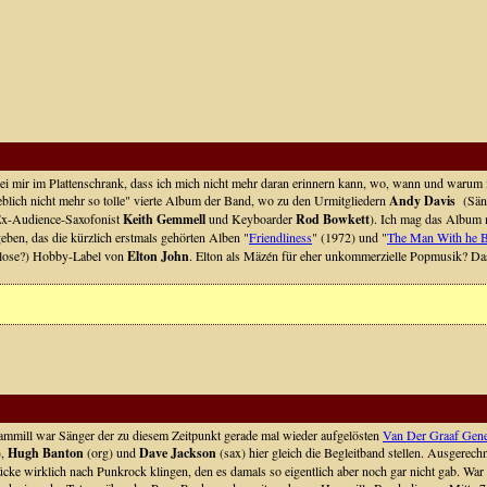
i mir im Plattenschrank, dass ich mich nicht mehr daran erinnern kann, wo, wann und warum ic
geblich nicht mehr so tolle" vierte Album der Band, wo zu den Urmitgliedern
Andy Davis
(Säng
Ex-Audience-Saxofonist
Keith Gemmell
und Keyboarder
Rod Bowkett
). Ich mag das Album 
eben, das die kürzlich erstmals gehörten Alben "
Friendliness
" (1972) und "
The Man With he 
lglose?) Hobby-Label von
Elton John
. Elton als Mäzén für eher unkommerzielle Popmusik? Das
 Hammill war Sänger der zu diesem Zeitpunkt gerade mal wieder aufgelösten
Van Der Graaf Gene
),
Hugh Banton
(org) und
Dave Jackson
(sax) hier gleich die Begleitband stellen. Ausgerec
ke wirklich nach Punkrock klingen, den es damals so eigentlich aber noch gar nicht gab. War