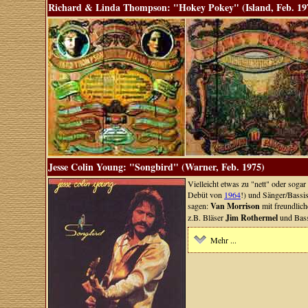
Richard & Linda Thompson: "Hokey Pokey" (Island, Feb. 19
Jesse Colin Young: "Songbird" (Warner, Feb. 1975)
Vielleicht etwas zu "nett" oder soga
Debüt von
1964
!) und Sänger/Bassi
sagen:
Van Morrison
mit freundlich
z.B. Bläser
Jim Rothermel
und Bas
Mehr ...