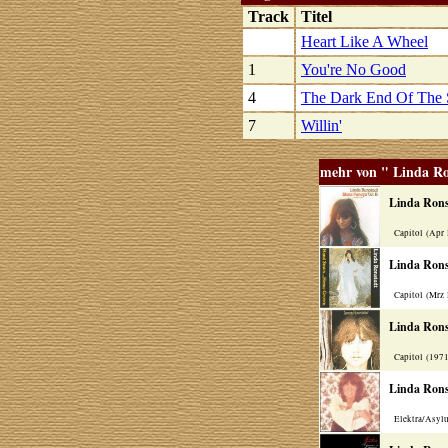
Track
Titel
Heart Like A Wheel
1
You're No Good
4
The Dark End Of The S
7
Willin'
mehr von " Linda R
Linda Rons
Capitol (Apr 
Linda Rons
Capitol (Mrz 
Linda Rons
Capitol (197
Linda Rons
Elektra/Asylu