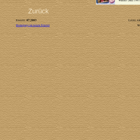
Warner (Mrz 198
Zurück
07.2003
Erstellt:
Letzte Ak
Homepage im neuen Fenster
W