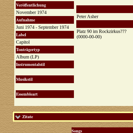
Veröffentlichung
November 1974
Peter Asher
Aufnahme
Juni 1974 - September 1974
Platz 90 im Rockzirkus???
Label
(0000-00-00)
Capitol
Tonträgertyp
Album (LP)
Instrumentalstil
Musikstil
Essembleart
Zitate
Songs