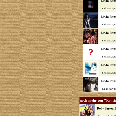
Linda Rons
Elektra/Asylu
Linda Rons
Elektra/Asylu
Linda Rons
Elektra/Asylu
Linda Rons
Elektra/Asylu
Linda Rons
Elektra/Asylu
Linda Rons
Rhino (2002
noch mehr von "Ronst
Dolly Parton,