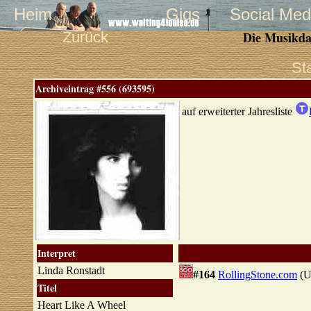
Heim
Gigs
Social Med
Zurück
Die Musikda
St
Archiveintrag #556 (693595)
auf erweiterter Jahresliste
Interpret
Linda Ronstadt
#164
RollingStone.com
(U
Titel
Heart Like A Wheel