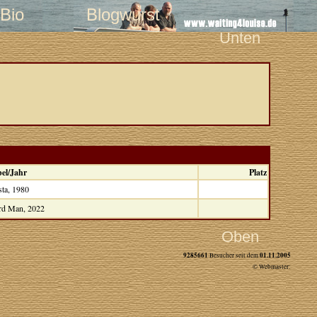
Bio
Blogwurst
Unten
el/Jahr
Platz
sta, 1980
rd Man, 2022
Oben
9285661
01.11.2005
Besucher seit dem
© Webmaster: