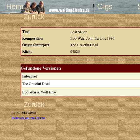
Heim
Gigs
Zurück
Titel
Lost Sailor
Komposition
Bob Weir, John Barlow, 1980
Originalinterpret
The Grateful Dead
Klicks
94026
Gefundene Versionen
Interpret
The Grateful Dead
Bob Weir & Wolf Bros
Zurück
01.11.2005
Erstellt:
Homepage im neuen Fenster