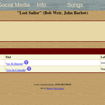
Social Media
Info
Songs
"Lost Sailor" (Bob Weir, John Barlow)
Titel
Lab
Ari
"
Go To Heaven
"
Thi
"
Live In Colorado
"
25.05.2023 09:03
Letzte Aktualisierung:
We’re
Waiting For Louise
!