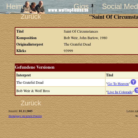
Heim
Gigs
Social Med
Zurück
"Saint Of Circumst
Titel
Saint Of Circumstances
Komposition
Bob Weir, John Barlow, 1980
Originalinterpret
The Grateful Dead
Klicks
93999
Gefundene Versionen
Interpret
Titel
The Grateful Dead
"
Go To Heaven
"
Bob Weir & Wolf Bros
"
Live In Colorado
"
Zurück
01.11.2005
Erstellt:
Letzte Ak
Homepage im neuen Fenster
W