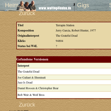
Heim
Gigs
Zurück
Titel
Terrapin Station
Komposition
Jerry Garcia, Robert Hunter, 1977
Originalinterpret
The Grateful Dead
Klicks
94804
Status bei W4L
?
Gefundene Versionen
Interpret
The Grateful Dead
Joe Gallant & Illuminati
Jazz Is Dead
Daniel Rossen & Christopher Bear
Bob Weir & Wolf Bros
Zurück