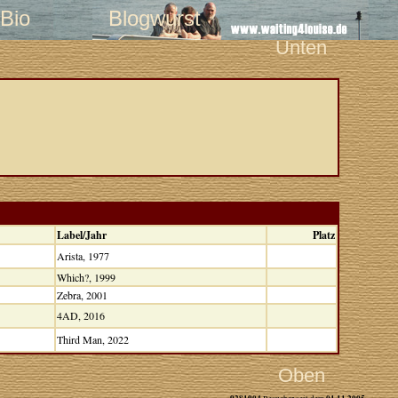
Bio
Blogwurst
Unten
Label/Jahr
Platz
Arista, 1977
Which?, 1999
Zebra, 2001
4AD, 2016
Third Man, 2022
Oben