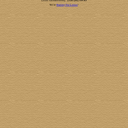
25.05.2023 09:03
Letzte Aktualisierung:
We’re
Waiting For Louise
!