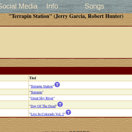
Social Media
Info
Songs
"Terrapin Station" (Jerry Garcia, Robert Hunter)
Titel
"
Terrapin Station
"
"
Terrapin
"
"
Great Sky River
"
"
Day Of The Dead
"
"
Live In Colorado Vol. 2
"