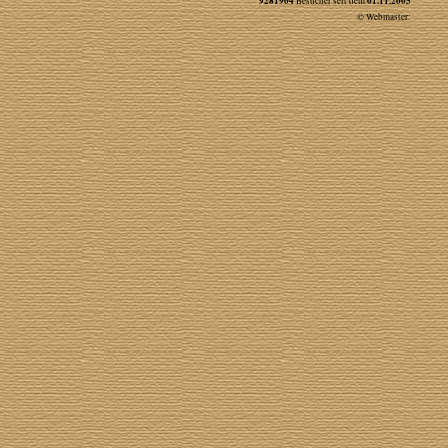
9281904
01.11.2005
Besucher seit dem
© Webmaster: