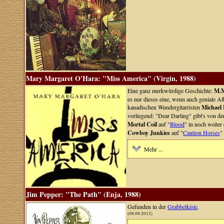
Mary Margaret O'Hara: "Miss America" (Virgin, 1988)
Eine ganz merkwürdige Geschichte:
M.M
es nur dieses eine, wenn auch geniale A
kanadischen Wundergitarristen
Michael
vorliegend: "Dear Darling" gibt's von d
Mortal Coil
auf "
Blood
" in noch weiter
Cowboy Junkies
auf "
Caution Horses
"
Mehr ...
Jim Pepper: "The Path" (Enja, 1988)
Gefunden in der
Grabbelkiste
.
(08.09.2012)