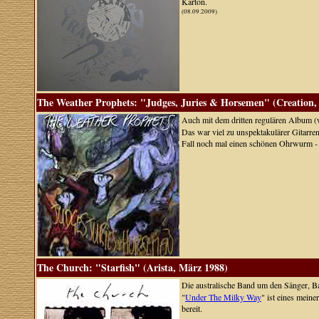
Karton.
(08.09.2009)
The Weather Prophets: "Judges, Juries & Horsemen" (Creation, 
Auch mit dem dritten regulären Album 
Das war viel zu unspektakulärer Gitarre
Fall noch mal einen schönen Ohrwurm - e
The Church: "Starfish" (Arista, März 1988)
Die australische Band um den Sänger, B
"
Under The Milky Way
" ist eines meine
bereit.