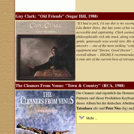
Guy Clark: "Old Friends" (Sugar Hill, 1988)
"If I had to pick, I'd say this is my sec
Like Better Days, this has some of his w
accessible and captivating. Clark seemed t
philosophically rich title track, along
gentle, generously wise world view. His 
ancestry -- one of the most striking "co
equipment and "Doctor, Good Doctor", abo
overall album -- HIGHLY recommended, a
it onto any of the current best-of retrosp
The Cleaners From Venus: "Town & Country" (RCA, 1988)
Die Cleaners sind eigentlich das Homer
Partnern (auf dieser Produktion Keyboa
dieses Album bei der deutschen Abteil
Tatsuhara
(dr) und
Peter Nice
(bg) auc
Mehr ...