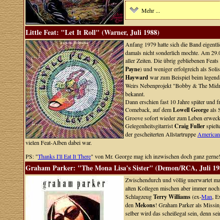
Mehr ...
Little Feat: "Let It Roll" (Warner, Juli 1988)
Anfang 1979 hatte sich die Band eigentl
damals nicht sonderlich mochte. Am 29.0
aller Zeiten. Die übrig gebliebenen Feat
Payne
) und weniger erfolgreich als Soli
Hayward
war zum Beispiel beim legendä
Weirs Nebenprojekt "Bobby & The Midni
bekannt.
Dann erschien fast 10 Jahre später und 
Comeback, auf dem
Lowell George
als 
Groove sofort wieder zum Leben erwecke
Gelegenheitsgitarrist
Craig Fuller
spielt
der gescheiterten Allstartruppe
American
vielen Feat-Alben dabei war.
PS: "
Thanks I'll Eat It There
" von Mr. George mag ich inzwischen doch ganz gerne
Graham Parker: "The Mona Lisa's Sister" (Demon/RCA, Juli 19
Zwischendurch und völlig unerwartet ma
alten Kollegen mischen aber immer noch 
Schlagzeug
Terry Williams
(ex-
Man
, E
den
Mekons
! Graham Parker als Missin
selber wird das scheißegal sein, denn se