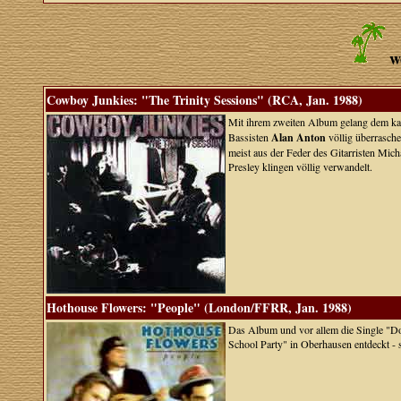
w
Cowboy Junkies: "The Trinity Sessions" (RCA, Jan. 1988)
Mit ihrem zweiten Album gelang dem ka
Bassisten
Alan Anton
völlig überrasche
meist aus der Feder des Gitarristen M
Presley klingen völlig verwandelt.
Hothouse Flowers: "People" (London/FFRR, Jan. 1988)
Das Album und vor allem die Single "Don
School Party" in Oberhausen entdeckt - s