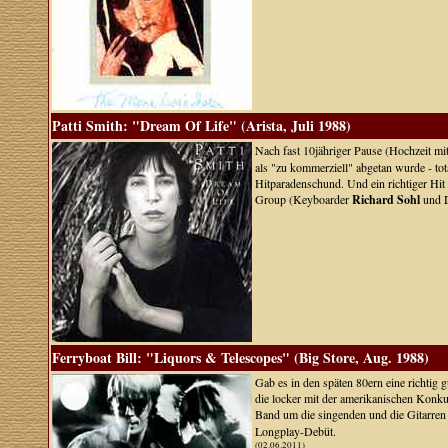
Patti Smith: "Dream Of Life" (Arista, Juli 1988)
Nach fast 10jähriger Pause (Hochzeit mi
als "zu kommerziell" abgetan wurde - to
Hitparadenschund. Und ein richtiger Hit 
Group (Keyboarder
Richard Sohl
und 
Ferryboat Bill: "Liquors & Telescopes" (Big Store, Aug. 1988)
Gab es in den späten 80ern eine richtig
die locker mit der amerikanischen Kon
Band um die singenden und die Gitarre
Longplay-Debüt.
(02.06.2011)