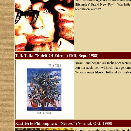
Hitsingle ("Brand New Toy"). Was hätte
gekommen wären?
Talk Talk: "Spirit Of Eden" (EMI, Sept. 1988)
Diese Band begann als mehr oder wenige
von mir auch nicht wirklich wahrgenom
Neben Sänger
Mark Hollis
ist als trei
Kastrierte Philosophen: "Nerves" (Normal, Okt. 1988)
Ein wirklich saublöder Name für eine de