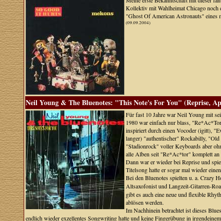
Meine erste Bekanntschaft mit dieser fant
Kollektiv mit Wahlheimat Chicago noch e
"Ghost Of American Astronauts" eines me
(09.09.2004)
Neil Young & The Bluenotes: "This Note's For You" (Reprise, Ap
Für fast 10 Jahre war Neil Young mit 
1980 war einfach nur blass, "Re*Ac*Tor
inspiriert durch einen Vocoder (igitt),
langer) "authentischer" Rockabilly, "O
"Stadionrock" voller Keyboards aber ohn
alle Alben seit "Re*Ac*tor" komplett an 
Dann war er wieder bei Reprise und spi
Titelsong hatte er sogar mal wieder ein
Bei den Bluenotes spielten u. a. Crazy H
Altsaxofonist und Langzeit-Gitarren-Ro
gibt es auch eine neue und flexible Rhy
ablösen werden.
Im Nachhinein betrachtet ist dieses Bl
endlich wieder exzellentes Songwriting hatte und keine Fingerübung in irgendein