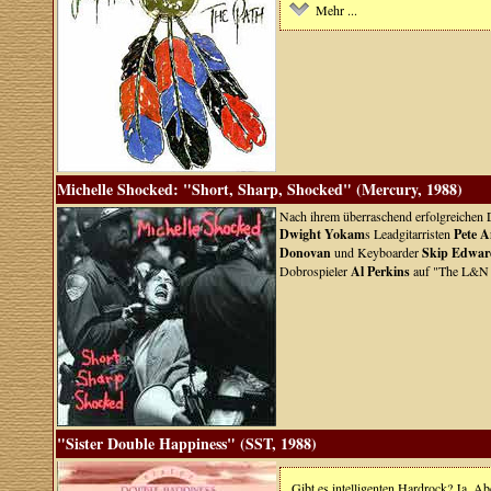
Mehr ...
Michelle Shocked: "Short, Sharp, Shocked" (Mercury, 1988)
Nach ihrem überraschend erfolgreichen De
Dwight Yokam
s Leadgitarristen
Pete 
Donovan
und Keyboarder
Skip Edwar
Dobrospieler
Al Perkins
auf "The L&N 
"Sister Double Happiness" (SST, 1988)
Gibt es intelligenten Hardrock? Ja. Abe