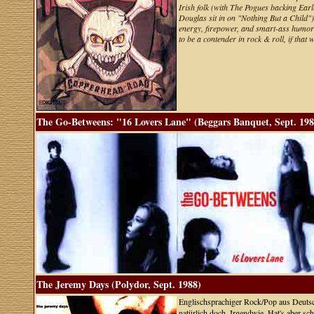
Irish folk (with The Pogues backing Ear
Douglas sit in on "Nothing But a Child")
energy, firepower, and smart-ass humor t
to be a contender in rock & roll, if th
The Go-Betweens: "16 Lovers Lane" (Beggars Banquet, Sept. 198
The Jeremy Days (Polydor, Sept. 1988)
Englischsprachiger Rock/Pop aus Deuts
natürlich doch. Irgendwie. Hat's aber s