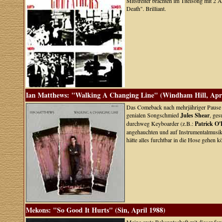
Mitstreiter brachten im Titelsong mit 2
Death". Brilliant.
Ian Matthews: "Walking A Changing Line" (Windham Hill, Apri
Das Comeback nach mehrjähriger Pause w
genialen Songschmied
Jules Shear
, ges
durchweg Keyboarder (z.B.:
Patrick O
angehauchten und auf Instrumentalmusik
hätte alles furchtbar in die Hose gehen 
Mekons: "So Good It Hurts" (Sin, April 1988)