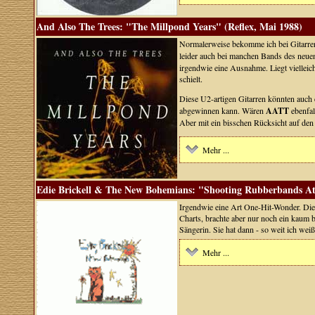
And Also The Trees: "The Millpond Years" (Reflex, Mai 1988)
Normalerweise bekomme ich bei Gitarren,
leider auch bei manchen Bands des neuen 
irgendwie eine Ausnahme. Liegt vielleic
schielt.
Diese U2-artigen Gitarren könnten auch
abgewinnen kann. Wären
AATT
ebenfal
Aber mit ein bisschen Rücksicht auf den 
Mehr ...
Edie Brickell & The New Bohemians: "Shooting Rubberbands At
Irgendwie eine Art One-Hit-Wonder. Die
Charts, brachte aber nur noch ein kaum 
Sängerin. Sie hat dann - so weit ich wei
Mehr ...