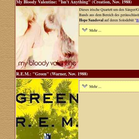
My Bloody Valentine: "Isn't Anything" (Creation, Nov. 1988)
Dieses irische Quartett um den Sänger/G
Bands aus dem Bereich des geräuschlas
Hope Sandoval
auf deren Solodebüt "
B
Mehr ...
R.E.M.: "Green" (Warner, Nov. 1988)
Mehr ...