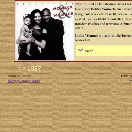
Zwar ist Soul nicht unbedingt mein Fach
legendären
Bobby Womack
) und seine
King Cole
war es wohl nicht, dessen Toc
egal ist, denn es bleibt festzuhalten, da
trotzdem frisches und tanzbares Album h
(2011)
Linda Womack
ist natürlich die Tochte
(23.ß2.2013)
Mehr ...
<< 1987
Erstellt: 08.09.2002
Letzte Ak
Homepage im neuen Fenster
W