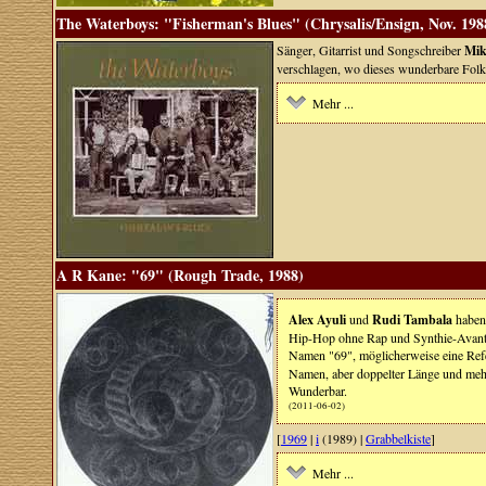
The Waterboys: "Fisherman's Blues" (Chrysalis/Ensign, Nov. 198
Sänger, Gitarrist und Songschreiber
Mik
verschlagen, wo dieses wunderbare Folk
Mehr ...
A R Kane: "69" (Rough Trade, 1988)
Alex Ayuli
und
Rudi Tambala
haben 
Hip-Hop ohne Rap und Synthie-Avantga
Namen "69", möglicherweise eine Ref
Namen, aber doppelter Länge und mehr 
Wunderbar.
(2011-06-02)
[
1969
|
i
(1989) |
Grabbelkiste
]
Mehr ...