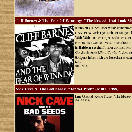
Cliff Barnes & The Fear Of Winning: "The Record That Took 30
Kaum zu glauben, aber wahr: authentisch
CBATFOW verbargen sich der Sänger "
Wah-Wah
" an der Orgel. Ende der 80er
Himmel (so weit ich weiß, traten die Jun
in
Haldern
gesehen!), aber auch an den 
Got An Asshole Like a Cowboy"
, aber 
übrigens haben sich die Burschen wieder 
habe.
(Okt. 2016)
Nick Cave & The Bad Seeds: "Tender Prey" (Mute, 1988)
Eine Großtat. Keine Frage. "The Mersey 
(24.12.2014)