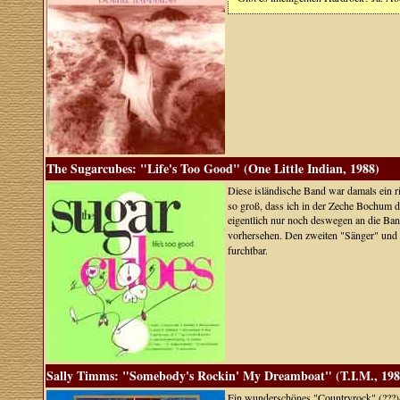
The Sugarcubes: "Life's Too Good" (One Little Indian, 1988)
Diese isländische Band war damals ein ric
so groß, dass ich in der Zeche Bochum d
eigentlich nur noch deswegen an die Band
vorhersehen. Den zweiten "Sänger" und g
furchtbar.
Sally Timms: "Somebody's Rockin' My Dreamboat" (T.I.M., 198
Ein wunderschönes "Countryrock" (???