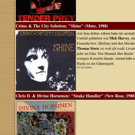
Crime & The City Solution: "Shine" (Mute, 1988)
Auf dem dritten Album hatte der austral
Umfeld geblieben war
Mick Harvey
, d
Freundin bzw. Ehefrau) und drei Musiker
Thomas Stern
(so weit ich weiß, Live
jeder im Film "Der Himmel über Berlin"
wenigen Konzerte damals: einmal habe i
Hacke ist ein Gitarrengott.
(07.02.2009)
Chris D. & Divine Horsemen: "Snake Handler" (New Rose, 1988