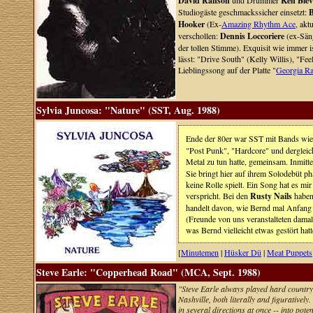
David Ranson
und Drummer
Ken Blev
Studiogäste geschmackssicher einsetzt:
B
Hooker
(Ex-
Amazing Rhythm Ace
, akt
verschollen:
Dennis Loccoriere
(ex-Sän
der tollen Stimme). Exquisit wie immer 
lässt: "Drive South" (Kelly Willis), "
Lieblingssong auf der Platte "
Georgia R
Sylvia Juncosa: "Nature" (SST, Aug. 1988)
Ende der 80er war SST mit Bands wi
"Post Punk", "Hardcore" und dergleich
Metal zu tun hatte, gemeinsam. Inmitt
Sie bringt hier auf ihrem Solodebüt p
keine Rolle spielt. Ein Song hat es mi
verspricht. Bei den
Rusty Nails
haben 
handelt davon, wie Bernd mal Anfang 
(Freunde von uns veranstalteten damal
was Bernd vielleicht etwas gestört hatt
[
Minutemen
|
Hüsker Dü
|
Meat Puppets
Steve Earle: "Copperhead Road" (MCA, Sept. 1988)
"Steve Earle always played hard country 
Nashville, both literally and figurativ
in several directions at once -- into pote