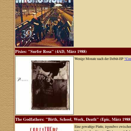
Pixies: "Surfer Rosa" (4AD, März 1988)
Wenige Monate nach der Debüt-EP
"Com
The Godfathers: "Birth, School, Work, Death" (Epic, März 1988
Eine gewaltige Platte, irgendwo zwisc