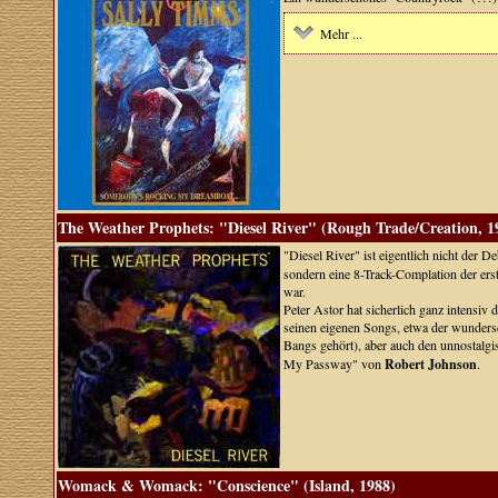
Mehr ...
The Weather Prophets: "Diesel River" (Rough Trade/Creation, 1
"Diesel River" ist eigentlich nicht der
sondern eine 8-Track-Complation der ers
war.
Peter Astor hat sicherlich ganz intensiv 
seinen eigenen Songs, etwa der wunders
Bangs gehört), aber auch den unnostalg
My Passway" von
Robert Johnson
.
Womack & Womack: "Conscience" (Island, 1988)