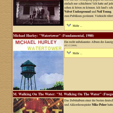
einfach nur schüchtern? Ich hatte auf je
sehen & hören zu können. Ich fand's se
Velvet Underground
und
Neil Young
.
zum Publikum gestimmt. Vielleicht rühr
Mehr ...
Michael Hurley: "Watertower" (Fundamental, 1988)
Ein recht unbekanntes Album des kauzig
(02.12.2008)
Mehr ...
M. Walking On The Water: "M. Walking On The Water" (Fuego
Das Debütalbum einer der besten deutsch
und Akkordeonspieler
Mike Pelzer
hatte