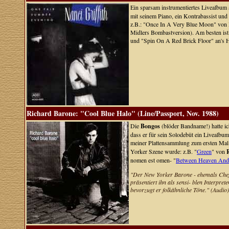
Ein sparsam instrumentiertes Livealbum
mit seinem Piano, ein Kontrabassist u
z.B.: "Once In A Very Blue Moon" von Pa
Midlers Bombastversion). Am besten ist
und "Spin On A Red Brick Floor" an's 
Richard Barone: "Cool Blue Halo" (Line/Passport, Nov. 1988)
Die
Bongos
(blöder Bandname!) hatte ic
dass er für sein Solodebüt ein Livealbum
meiner Plattensammlung zum ersten Ma
Yorker Szene wurde: z.B. "
Green
" von
nomen est omen- "
Between Heaven And
"Der New Yorker Barone - ehemals Chef 
präsentiert ihn als sensi- blen Interpre
bevorzugt er folkähnliche Töne." (Audio)