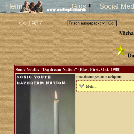
Heim
Gigs
Social Med
<< 1987
Michae
Da
Sonic Youth: "Daydream Nation" (Blast First, Okt. 1988)
Eine absolut geniale Krachplatte!
Mehr ...