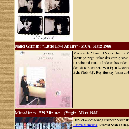
Nanci Griffith: "Little Love Affairs" (MCA, März 1988)
Meine erste Affäre mit Nanci. Hier hat 
kaputt gekriegt. Neben den vorzüglich
("Outbound Plane") finde ich besonders
der Gäste ist erlesen: zwar irgendwie ein
Bela Fleck
(bj),
Roy Huskey
(bass) un
Microdisney: "39 Minutes" (Virgin, März 1988)
Der Schwanengesang einer der besten u
Fatima Mansions
, Gitarrist
Sean O'Hag