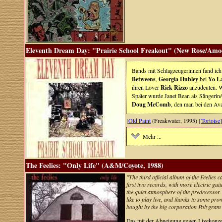
Eleventh Dream Day: "Prairie School Freakout" (New Rose/Amo
Bands mit Schlagzeugerinnen fand ic
Betweens
,
Georgia Hubley
bei
Yo L
ihren Lover
Rick Rizzo
anzudeuten. Wo
Später wurde Janet Bean als Sängerin/
Doug McComb
, den man bei den A
[
Old Paint
(Freakwater, 1995) |
Tortoise
]
Mehr ...
The Feelies: "Only Life" (A&M/Coyote, 1988)
"The third official album of the Feelies 
first two records, with more electric gu
the quiet atmosphere of the predecessor. 
like to play live, and thanks to some p
bought by the big corporation Polygram 
Das mit der Abneigung gegen Livekonzert