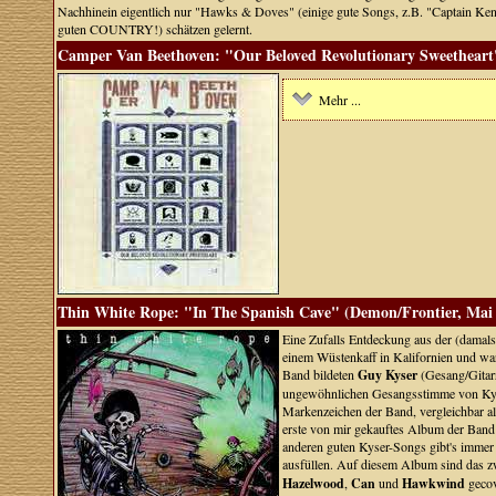
Nachhinein eigentlich nur "Hawks & Doves" (einige gute Songs, z.B. "Captain Ke
guten COUNTRY!) schätzen gelernt.
Camper Van Beethoven: "Our Beloved Revolutionary Sweetheart"
Mehr ...
Thin White Rope: "In The Spanish Cave" (Demon/Frontier, Mai
Eine Zufalls Entdeckung aus der (damal
einem Wüstenkaff in Kalifornien und ware
Band bildeten
Guy Kyser
(Gesang/Gitar
ungewöhnlichen Gesangsstimme von Kyser
Markenzeichen der Band, vergleichbar a
erste von mir gekauftes Album der Band 
anderen guten Kyser-Songs gibt's immer 
ausfüllen. Auf diesem Album sind das 
Hazelwood
,
Can
und
Hawkwind
gecov